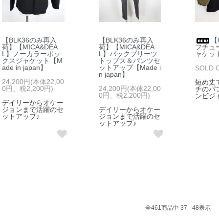
【BLK36のみ再入
【BLK36のみ再入
【
荷】【MICA&DEA
荷】【MICA&DEA
フチュ
L】ノーカラーボッ
L】バックプリーツ
ャケッ
クスジャケット【M
トップス＆パンツセ
ade in japan】
ットアップ【Made i
SOLD 
n japan】
24,200円(本体22,00
短め丈
0円、税2,200円)
24,200円(本体22,00
チのパ
0円、税2,200円)
ンビジ
デイリーからオケー
ジョンまで活躍のセ
デイリーからオケー
ットアップ♪
ジョンまで活躍のセ
ットアップ♪
全
461
商品中
37 - 48
表示