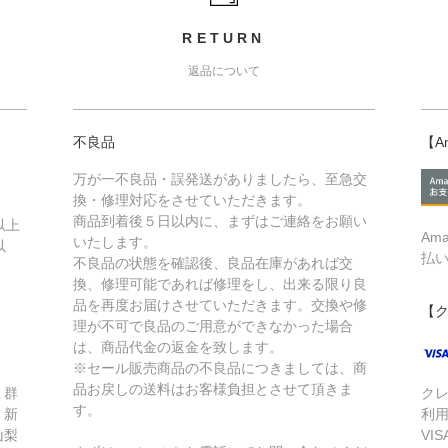
RETURN
返品について
不良品
【A
万が一不良品・誤発送がありましたら、至急交
換・修理対応をさせていただきます。
商品到着後５日以内に、まずはご連絡をお願い
以上
Am
いたします。
以
払
不良品の状態を確認後、良品在庫があれば交
換、修理可能であれば修理をし、出来る限り良
品を再度お届けさせていただきます。交換や修
【
理が不可で良品のご用意ができなかった場合
は、商品代金の返金を致します。
※セール販売商品の不良品につきましては、商
品お戻しの送料はお客様負担とさせて頂きま
、群
ク
す。
、新
利
山梨
VIS