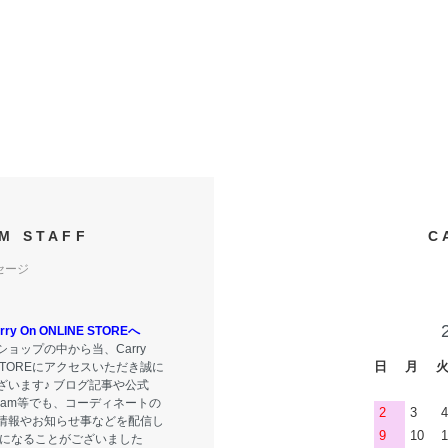
M STAFF
C
セージ
y On ONLINE STOREへ
ョップの中から当、Carry
日
月
E STOREにアクセスいただき誠に
ざいます♪ ブログ記事や公式
tagram等でも、コーディネートの
2
3
4
情報やお知らせ事などを配信し
9
10
1
気になることがございました