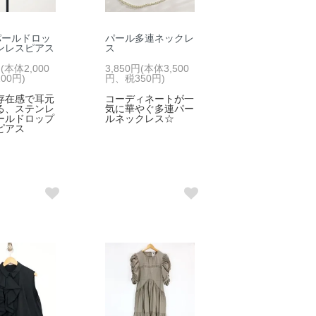
パールドロッ
パール多連ネックレ
ンレスピアス
ス
円(本体2,000
3,850円(本体3,500
00円)
円、税350円)
存在感で耳元
コーディネートが一
る、ステンレ
気に華やぐ多連パー
ールドロップ
ルネックレス☆
ピアス