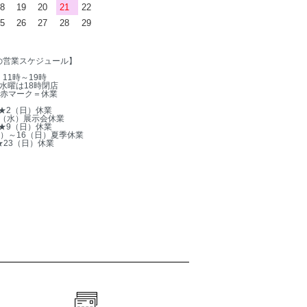
8
19
20
21
22
5
26
27
28
29
の営業スケジュール】
11時～19時
水曜は18時閉店
赤マーク＝休業
★2（日）休業
5（水）展示会休業
★9（日）休業
木）～16（日）夏季休業
★23（日）休業