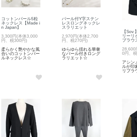
コットンパール5粒
パール付Y字ステン
ネックレス【Made i
レスロングネックレ
n Japan】
スラリエット
【Sov
リーリ
3,300円(本体3,000
2,970円(本体2,700
ブラウ
円、税300円)
円、税270円)
28,60
柔らかく艶やかな風
ゆらゆら揺れる華奢
0円、税2
合いのコットンパー
なパール付きロング
ルネックレス☆
ラリエット☆
アシン
ルが印
リブラ