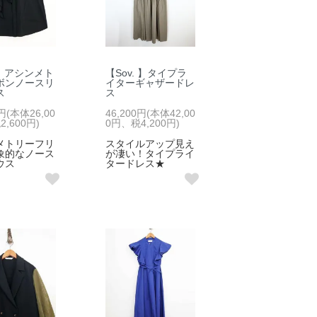
.】アシンメト
【Sov. 】タイプラ
ボンノースリ
イターギャザードレ
ス
ス
0円(本体26,00
46,200円(本体42,00
,600円)
0円、税4,200円)
メトリーフリ
スタイルアップ見え
象的なノース
が凄い！タイプライ
ウス
タードレス★