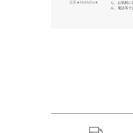
店長★MaMaDa★
ら、お気軽に
ル、電話等で
ショッピングガイド