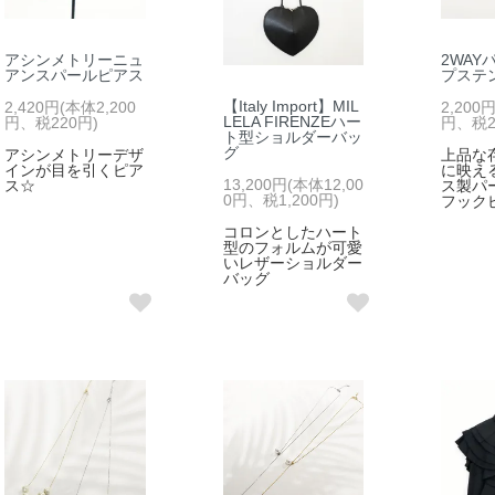
アシンメトリーニュ
2WAY
アンスパールピアス
プステ
【Italy Import】MIL
2,420円(本体2,200
2,200
LELA FIRENZEハー
円、税220円)
円、税2
ト型ショルダーバッ
グ
アシンメトリーデザ
上品な
インが目を引くピア
に映え
13,200円(本体12,00
ス☆
ス製パ
0円、税1,200円)
フック
コロンとしたハート
型のフォルムが可愛
いレザーショルダー
バッグ