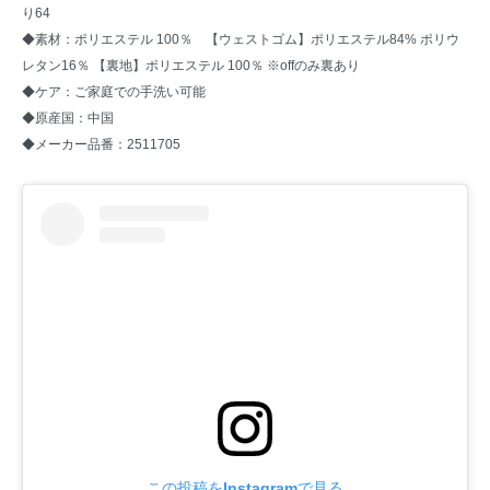
り64
◆素材：ポリエステル 100％ 【ウェストゴム】ポリエステル84% ポリウ
レタン16％ 【裏地】ポリエステル 100％ ※offのみ裏あり
◆ケア：ご家庭での手洗い可能
◆原産国：中国
◆メーカー品番：2511705
この投稿をInstagramで見る