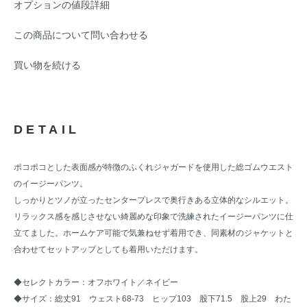
オプションの値段詳細
この商品について問い合わせる
買い物を続ける
DETAIL
ポコポコとした表面感が特徴のふくれジャガードを使用した総ゴムウエスト
のイージーパンツ。
しっかりとツノが立ったセンタープレスで奥行きある立体的なシルエット。
リラックス感を感じさせない綺麗めな印象で洗練されたイージーパンツに仕
立てました。ホームケア可能で気兼ねせず着用でき、同素材のジャケットと
合わせてセットアップとしても着用いただけます。
◆セレクトカラー：オフホワイト／ネイビー
◆サイズ：総丈91 ウェスト68-73 ヒップ103 股下71.5 股上29 わた