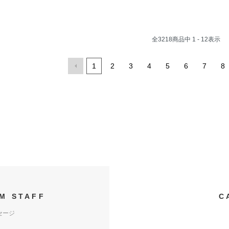
全
3218
商品中
1 - 12
表示
1
2
3
4
5
6
7
8
M STAFF
C
セージ