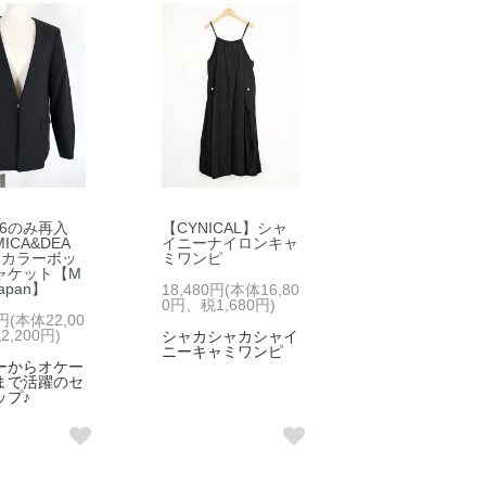
36のみ再入
【CYNICAL】シャ
ICA&DEA
イニーナイロンキャ
ーカラーボッ
ミワンピ
ャケット【M
 japan】
18,480円(本体16,80
0円、税1,680円)
0円(本体22,00
,200円)
シャカシャカシャイ
ニーキャミワンピ
ーからオケー
まで活躍のセ
ップ♪