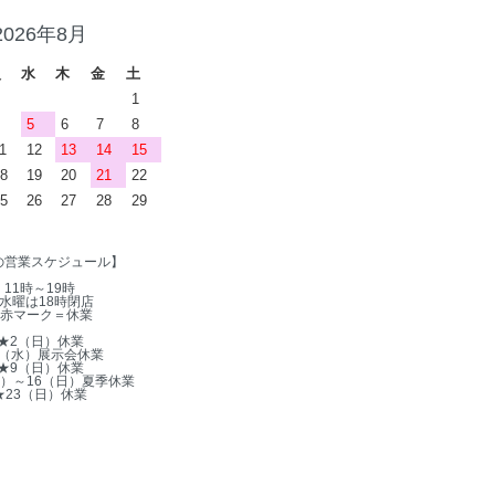
2026年8月
火
水
木
金
土
1
5
6
7
8
1
12
13
14
15
8
19
20
21
22
5
26
27
28
29
の営業スケジュール】
11時～19時
水曜は18時閉店
赤マーク＝休業
★2（日）休業
5（水）展示会休業
★9（日）休業
木）～16（日）夏季休業
★23（日）休業