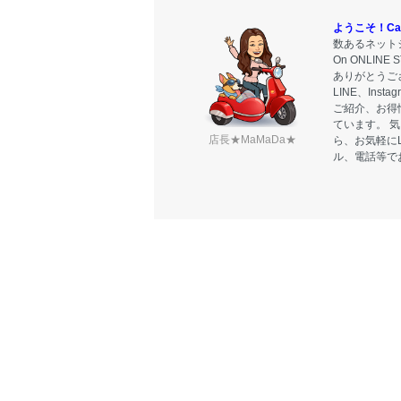
ようこそ！Carr
数あるネットシ
On ONLIN
ありがとうご
LINE、Ins
ご紹介、お得
ています。 
店長★MaMaDa★
ら、お気軽に
ル、電話等で