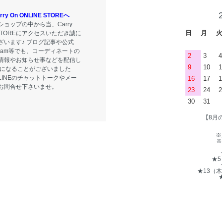
y On ONLINE STOREへ
ョップの中から当、Carry
日
月
E STOREにアクセスいただき誠に
ざいます♪ ブログ記事や公式
tagram等でも、コーディネートの
2
3
4
情報やお知らせ事などを配信し
9
10
1
気になることがございました
LINEのチャットトークやメー
16
17
1
お問合せ下さいませ。
23
24
2
30
31
【8月
※
※
★
★13（