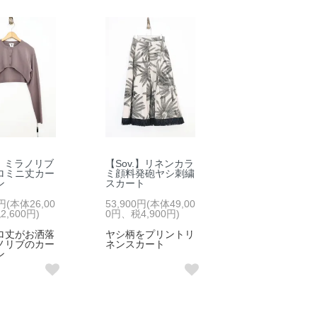
.】ミラノリブ
【Sov.】リネンカラ
ロミニ丈カー
ミ顔料発砲ヤシ刺繍
ン
スカート
0円(本体26,00
53,900円(本体49,00
,600円)
0円、税4,900円)
ロ丈がお洒落
ヤシ柄をプリントリ
ノリブのカー
ネンスカート
ン