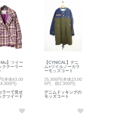
ia Mu】ツイー
【CYNICAL】デニ
ックテーラー
ム×ツイルノーカラ
ト
ーモッズコート
0円(本体43,00
25,300円(本体23,00
,300円)
0円、税2,300円)
カラーで見せ
デニムドッキングの
ックツイード
モッズコート