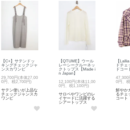
【C+】サテンドッ
【QTUME】ウール
【Lall
キングチェックジャ
レーシークルーネッ
ドチェ
ンスカワンピ
クトップス【Made i
ドコー
n Japan】
29,700円(本体27,00
47,30
0円、税2,700円)
12,100円(本体11,00
0円、税4
0円、税1,100円)
サテン使いが上品な
鮮やか
チェックジャンスカ
サロペやワンピのレ
るチェ
ワンピ
イヤードに活躍する
コート
シアートップス