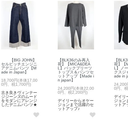
【BIG JOHN】
【BLK36のみ再入
【BLK
セルビッチエンジニ
荷】【MICA&DEA
荷】【M
アデニムパンツ【M
L】バックプリーツ
L】ノ
ade in Japan】
トップス＆パンツセ
クスジ
ットアップ【Made i
ade in
n japan】
18,700円(本体17,00
0円、税1,700円)
24,20
24,200円(本体22,00
0円、税2
0円、税2,200円)
古き良きヴィンテー
ジジーンズのムード
デイリ
をモダンにアレンジ
デイリーからオケー
ジョン
したデニムパンツ★
ジョンまで活躍のセ
ットア
ットアップ♪