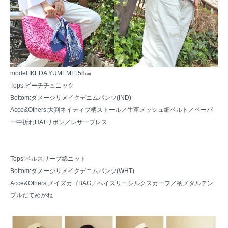
model:IKEDA YUMEMI 158㎝
Tops:
ビーチチュニック
Bottom:ダメージリメイクデニムパンツ(IND)
Acce&Others:
大判ネイティブ柄ストール
／
牛革メッシュ細ベルト
／
ペーパ
ー中折れHATリボン
／
レザーブレス
Tops:
ベルスリーブ綿ニット
Bottom:ダメージリメイクデニムパンツ(WHT)
Acce&Others:
メイズカゴBAG
／
ペイズリーシルクスカーフ
／
柄メタルテン
プルだてめがね