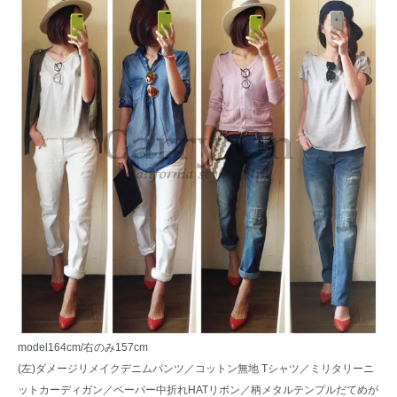
model164cm/右のみ157cm
(左)ダメージリメイクデニムパンツ／
コットン無地 Tシャツ
／
ミリタリーニ
ットカーディガン
／
ペーパー中折れHATリボン
／
柄メタルテンプルだてめが