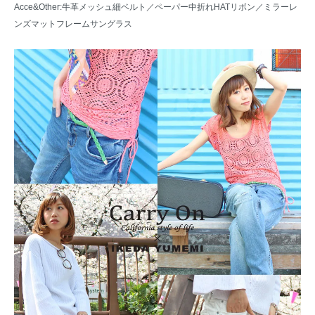
Acce&Other:
牛革メッシュ細ベルト
／
ペーパー中折れHATリボン
／
ミラーレ
ンズマットフレームサングラス