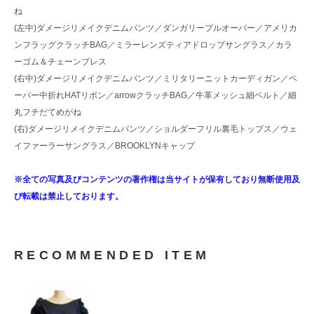
ね
(左中)ダメージリメイクデニムパンツ／
ダンガリープルオーバー
／
アメリカ
ンフラッグクラッチBAG
／
ミラーレンズティアドロップサングラス
／
カラ
ーゴム＆チェーンブレス
(右中)ダメージリメイクデニムパンツ／
ミリタリーニットカーディガン
／
ペ
ーパー中折れHATリボン
／
arrowクラッチBAG
／
牛革メッシュ細ベルト
／
細
丸フチだてめがね
(右)ダメージリメイクデニムパンツ／
ショルダーフリル裏毛トップス
／
ウェ
イファーラーサングラス
／
BROOKLYNキャップ
※全ての写真及びコンテンツの著作権は当サイトが保有しており無断使用及
び転載は禁止しております。
RECOMMENDED ITEM