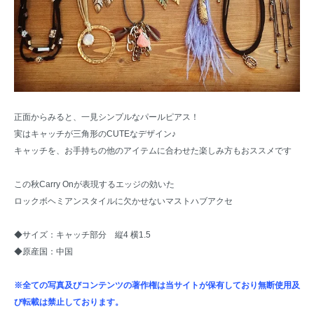
正面からみると、一見シンプルなパールピアス！
実はキャッチが三角形のCUTEなデザイン♪
キャッチを、お手持ちの他のアイテムに合わせた楽しみ方もおススメです
この秋Carry Onが表現するエッジの効いた
ロックボヘミアンスタイルに欠かせないマストハブアクセ
◆サイズ：キャッチ部分 縦4 横1.5
◆原産国：中国
※全ての写真及びコンテンツの著作権は当サイトが保有しており無断使用及
び転載は禁止しております。