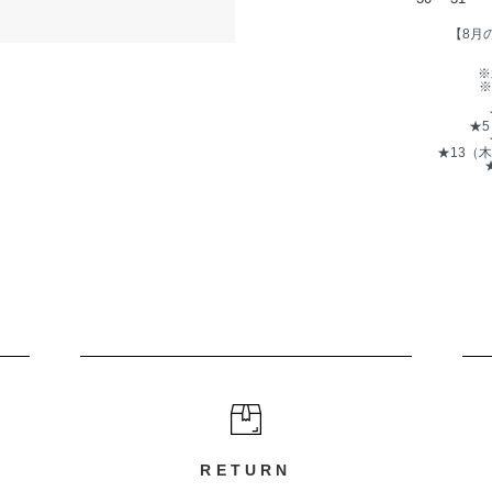
【8月
※
※
★
★13（
RETURN