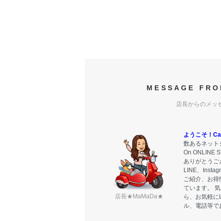
MESSAGE FRO
店長からのメッ
ようこそ！Carr
数あるネットシ
On ONLIN
ありがとうご
LINE、Ins
ご紹介、お得
ています。 
店長★MaMaDa★
ら、お気軽に
ル、電話等で