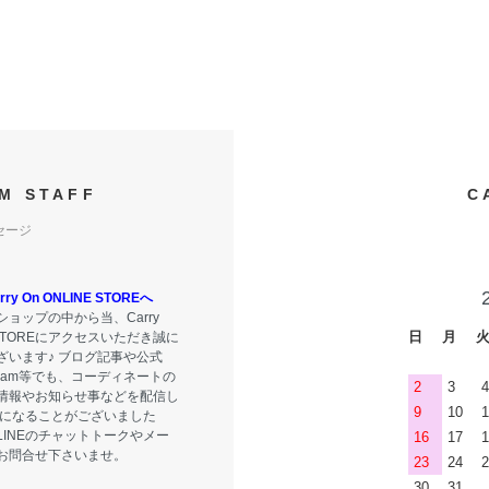
M STAFF
C
セージ
y On ONLINE STOREへ
ョップの中から当、Carry
日
月
E STOREにアクセスいただき誠に
ざいます♪ ブログ記事や公式
tagram等でも、コーディネートの
2
3
4
情報やお知らせ事などを配信し
9
10
1
気になることがございました
LINEのチャットトークやメー
16
17
1
お問合せ下さいませ。
23
24
2
30
31