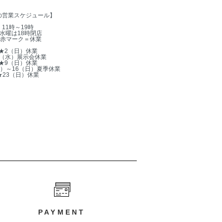
の営業スケジュール】
11時～19時
水曜は18時閉店
赤マーク＝休業
★2（日）休業
5（水）展示会休業
★9（日）休業
木）～16（日）夏季休業
★23（日）休業
PAYMENT