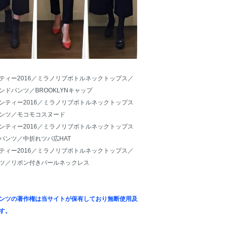
ィー2016
／ミラノリブボトルネックトップス／
ンドパンツ
／
BROOKLYNキャップ
ティー2016
／ミラノリブボトルネックトップス
ンツ
／
モコモコスヌード
ティー2016
／ミラノリブボトルネックトップス
パンツ
／
中折れツバ広HAT
ィー2016
／ミラノリブボトルネックトップス／
ツ
／
リボン付きパールネックレス
ンツの著作権は当サイトが保有しており無断使用及
す。