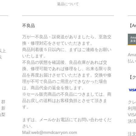
返品について
不良品
【A
万が一不良品・誤発送がありましたら、至急交
換・修理対応をさせていただきます。
商品到着後５日以内に、まずはご連絡をお願い
以上
Am
いたします。
以
払
不良品の状態を確認後、良品在庫があれば交
換、修理可能であれば修理をし、出来る限り良
品を再度お届けさせていただきます。交換や修
【
理が不可で良品のご用意ができなかった場合
は、商品代金の返金を致します。
※セール販売商品の不良品につきましては、商
品お戻しの送料はお客様負担とさせて頂きま
、群
ク
す。
、新
利
山梨
VIS
まずは、メールかお電話にてお問い合わせくだ
・
決
さい。
Mail:web@mmdcarryon.com
注