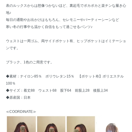
表のルックスからは想像つかないほど、裏起毛でポカポカと楽チンな履き心
地♪
毎日の通勤やお出かけはもちろん、セレモニーやパーティーシーンなど
寒い冬の行事中も温かく自信をもって過ごせるパンツ♪
ウェストは一周ゴム、両サイドポケット有、ヒップポケットはイミテーショ
ンです。
ブラック、1色のご用意です。
◆素材：ナイロン85％ ポリウレタン15％ 【ポケット布】ポリエステル
100％
◆サイズ：着丈88 ウェスト68 股下64 前股上28 後股上34
◆原産国：日本
≪COORDINATE≫