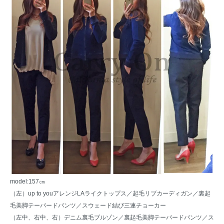
model:157㎝
（左）
up to youアレンジLAライクトップス
／起毛リブカーディガン／裏起
毛美脚テーパードパンツ／
スウェード結び三連チョーカー
（左中、右中、右）
デニム裏毛ブルゾン
／裏起毛美脚テーパードパンツ／
ス