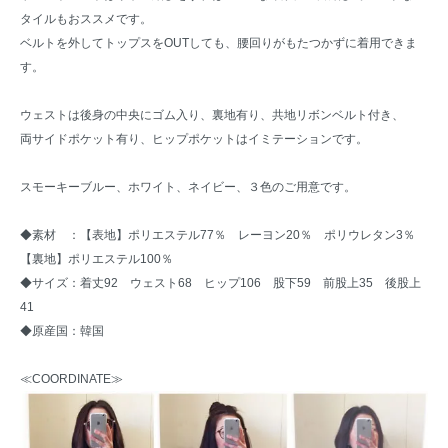
タイルもおススメです。
ベルトを外してトップスをOUTしても、腰回りがもたつかずに着用できま
す。
ウェストは後身の中央にゴム入り、裏地有り、共地リボンベルト付き、
両サイドポケット有り、ヒップポケットはイミテーションです。
スモーキーブルー、ホワイト、ネイビー、３色のご用意です。
◆素材 ：【表地】ポリエステル77％ レーヨン20％ ポリウレタン3％
【裏地】ポリエステル100％
◆サイズ：着丈92 ウェスト68 ヒップ106 股下59 前股上35 後股上
41
◆原産国：韓国
≪COORDINATE≫