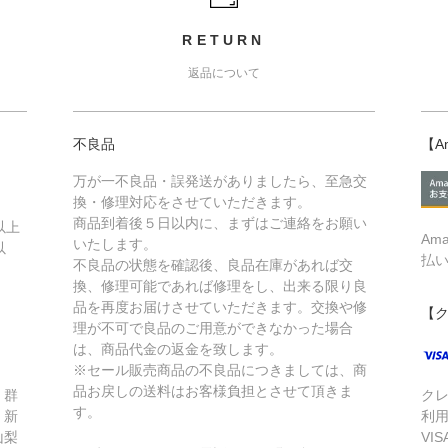
RETURN
返品について
不良品
【A
万が一不良品・誤発送がありましたら、至急交
換・修理対応をさせていただきます。
商品到着後５日以内に、まずはご連絡をお願い
以上
Am
いたします。
以
払
不良品の状態を確認後、良品在庫があれば交
換、修理可能であれば修理をし、出来る限り良
品を再度お届けさせていただきます。交換や修
【
理が不可で良品のご用意ができなかった場合
は、商品代金の返金を致します。
※セール販売商品の不良品につきましては、商
品お戻しの送料はお客様負担とさせて頂きま
、群
ク
す。
、新
利
山梨
VIS