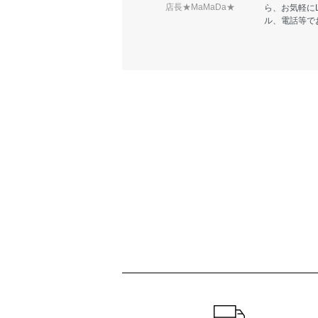
店長★MaMaDa★
ら、お気軽に
ル、電話等で
ショッピングガイド