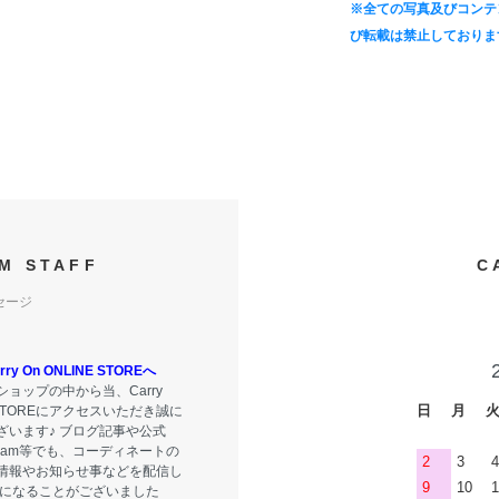
※全ての写真及びコンテ
び転載は禁止しておりま
M STAFF
C
セージ
y On ONLINE STOREへ
ョップの中から当、Carry
日
月
E STOREにアクセスいただき誠に
ざいます♪ ブログ記事や公式
tagram等でも、コーディネートの
2
3
4
情報やお知らせ事などを配信し
9
10
1
気になることがございました