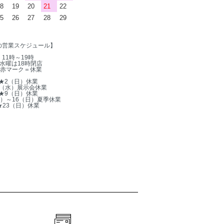
8
19
20
21
22
5
26
27
28
29
の営業スケジュール】
11時～19時
水曜は18時閉店
赤マーク＝休業
★2（日）休業
5（水）展示会休業
★9（日）休業
木）～16（日）夏季休業
★23（日）休業