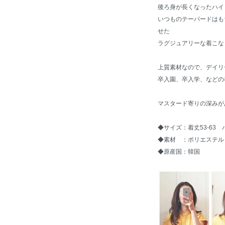
後ろ身が長くなったハイ
いつものテーパードはも
せた
ラグジュアリーな着こな
上質素材なので、デイリ
卒入園、卒入学、などの
マスタード寄りの深みが
◆サイズ：着丈53-63
◆素材 ：ポリエステル 
◆原産国：韓国