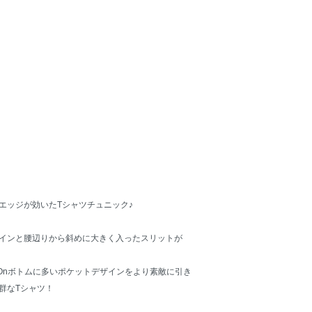
エッジが効いたTシャツチュニック♪
インと腰辺りから斜めに大きく入ったスリットが
y Onボトムに多いポケットデザインをより素敵に引き
群なTシャツ！