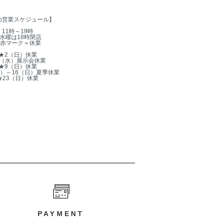
の営業スケジュール】
11時～19時
水曜は18時閉店
赤マーク＝休業
★2（日）休業
5（水）展示会休業
★9（日）休業
木）～16（日）夏季休業
★23（日）休業
PAYMENT