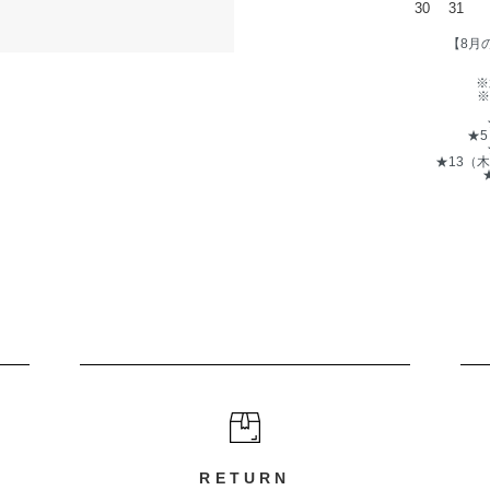
30
31
【8月
※
※
★
★13（
RETURN