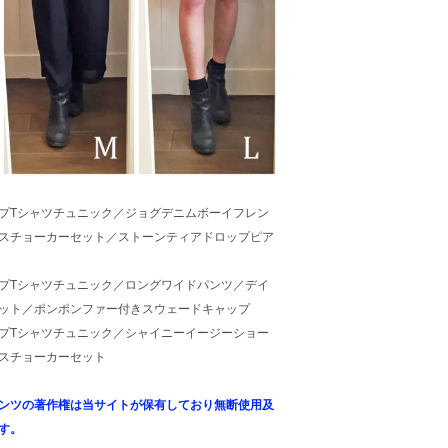
プTシャツチュニック／
ジョグデニムボーイフレン
スチョーカーセット
／
ストーンティアドロップピア
プTシャツチュニック／
ロングワイドパンツ
／
デイ
ット
／
ポンポンファー付きスウェードキャップ
プTシャツチュニック／
シャイニーイージーショー
スチョーカーセット
ンツの著作権は当サイトが保有しており無断使用及
す。