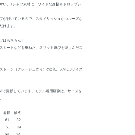
すい、Tシャツ素材に、ワイドな身幅＆ドロップシ
プが付いているので、スタイリッシュかつルーズな
だけます。
ツはもちろん！
スカートなどを重ねた、スリット遊びを楽しんだス
トーン（グレージュ寄り）の2色、S,M.L.3サイズ
ズで撮影しています。モデル着用画像は、サイズを
。
 肩幅 袖丈
 61 32
 61 34
 64 34