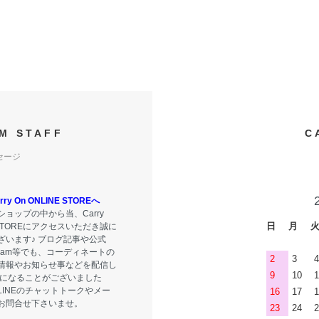
M STAFF
C
セージ
y On ONLINE STOREへ
ョップの中から当、Carry
日
月
E STOREにアクセスいただき誠に
ざいます♪ ブログ記事や公式
tagram等でも、コーディネートの
2
3
4
情報やお知らせ事などを配信し
9
10
1
気になることがございました
LINEのチャットトークやメー
16
17
1
お問合せ下さいませ。
23
24
2