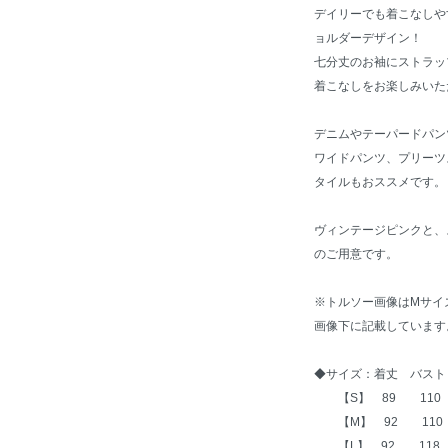
デイリーでも着こなしや
ョルダーデザイン！
七分丈のお袖にストラッ
着こなしをお楽しみいた
デニムやテーパードパン
ワイドパンツ、プリーツ
タイルもおススメです。
ヴィンテージピンクと、ス
のご用意です。
※トルソー画像はMサイ
画像下に記載しています
◆サイズ：着丈 バスト
【S】 89 110
【M】 92 110
【L】 92 118