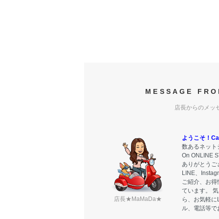
MESSAGE FRO
店長からのメッ
ようこそ！Carr
数あるネットシ
On ONLIN
ありがとうご
LINE、Ins
ご紹介、お得
ています。 
店長★MaMaDa★
ら、お気軽に
ル、電話等で