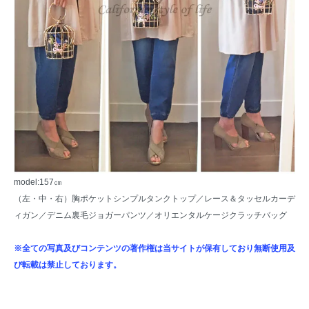
model:157㎝
（左・中・右）
胸ポケットシンプルタンクトップ
／
レース＆タッセルカーデ
ィガン
／
デニム裏毛ジョガーパンツ
／オリエンタルケージクラッチバッグ
※全ての写真及びコンテンツの著作権は当サイトが保有しており無断使用及
び転載は禁止しております。