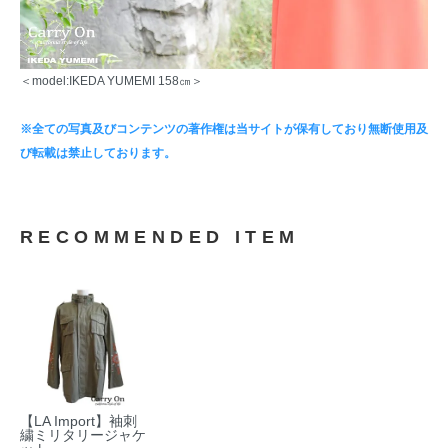
＜model:IKEDA YUMEMI 158㎝＞
※全ての写真及びコンテンツの著作権は当サイトが保有しており無断使用及
び転載は禁止しております。
RECOMMENDED ITEM
【LA Import】袖刺
繍ミリタリージャケ