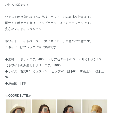
相性も抜群です！
ウェストは後身のみゴムの仕様、ホワイトのみ裏地が付きます。
両サイドポケット有り、ヒップポケットはイミテーションです。
安心のメイドインジャパン！
ホワイト、ライトベージュ、濃いネイビー、３色のご用意です。
※ネイビーはブラックに近い濃紺です
◆素材 ：ポリエステル48％ トリアセテート44％ ポリウレタン8％
【ホワイトのみ裏地】ポリエステル100％
◆サイズ：着丈87 ウェスト66 ヒップ90 股下63 前股上30 後股上
39
◆原産国：日本
≪COORDINATE≫