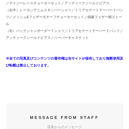
／
デイジーレースチョーカーセット
／
アンティークシールドピアス
（右中）
レーヨンデニムスキッパーシャツ
／トリアセテートテーパードパン
ツ／
メッシュ&フェザーモチーフチョーカーセット
／
綿麻フェザー柄ストー
ル
（右）
バックシャンボーダーＴシャツ
／トリアセテートテーパードパンツ／
アンティークシールドピアス
／
ペーパーキャスケット
※全ての写真及びコンテンツの著作権は当サイトが保有しており無断使用及
び転載は禁止しております。
MESSAGE FROM STAFF
店長からのメッセージ