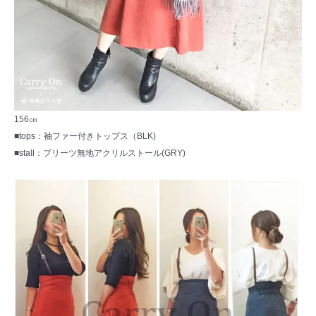
156㎝
■tops：
袖ファー付きトップス
（BLK)
■stall：
プリーツ無地アクリルストール
(GRY)