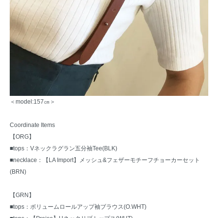
＜model:157㎝＞
Coordinate Items
【ORG】
■tops：
Vネックラグラン五分袖Tee(BLK)
■necklace：
【LA Import】メッシュ&フェザーモチーフチョーカーセット
(BRN)
【GRN】
■tops：
ボリュームロールアップ袖ブラウス(O.WHT)