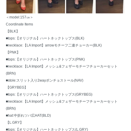
＜model:157㎝＞
Coordinate Items
【BLK】
■tops:
【オリジナル】ハートネックトップス(BLK)
■necklace:
【LA Import】arrowモチーフ二連チョーカー(BLK)
【PNK】
■tops:
【オリジナル】ハートネックトップス(PNK)
■necklace:
【LA Import】メッシュ&フェザーモチーフチョーカーセット
(BRN)
■stole:
スリット入り2wayポンチョストール(NAV)
【GRYBEG】
■tops:
【オリジナル】ハートネックトップス(GRYBEG)
■necklace:
【LA Import】メッシュ&フェザーモチーフチョーカーセット
(BRN)
■hat:
中折れツバ広HAT(BLD)
【L.GRY】
■tops:
【オリジナル】ハートネックトップス(L.GRY)