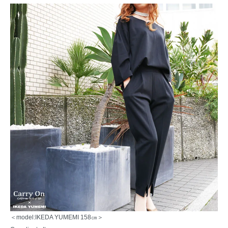
＜model:IKEDA YUMEMI 158㎝＞