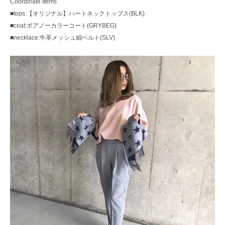
Coordinate Items
■tops:
【オリジナル】ハートネックトップス(BLK)
■coat:
ボアノーカラーコート(GRYBEG)
■necklace:
牛革メッシュ細ベルト(SLV)