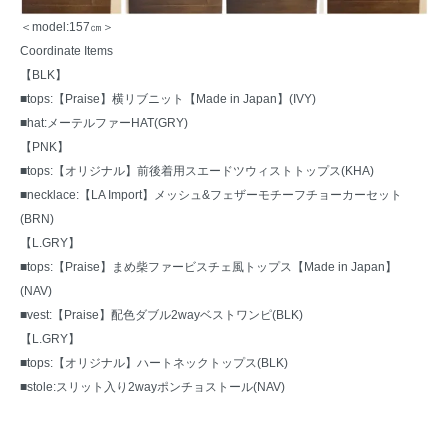
＜model:157㎝＞
Coordinate Items
【BLK】
■tops:
【Praise】横リブニット【Made in Japan】(IVY)
■hat:
メーテルファーHAT(GRY)
【PNK】
■tops:
【オリジナル】前後着用スエードツウィストトップス(KHA)
■necklace:
【LA Import】メッシュ&フェザーモチーフチョーカーセット
(BRN)
【L.GRY】
■tops:
【Praise】まめ柴ファービスチェ風トップス【Made in Japan】
(NAV)
■vest:
【Praise】配色ダブル2wayベストワンピ(BLK)
【L.GRY】
■tops:
【オリジナル】ハートネックトップス(BLK)
■stole:
スリット入り2wayポンチョストール(NAV)