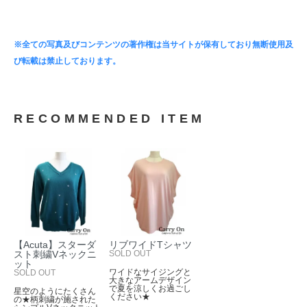
※全ての写真及びコンテンツの著作権は当サイトが保有しており無断使用及
び転載は禁止しております。
RECOMMENDED ITEM
【Acuta】スターダ
リブワイドTシャツ
スト刺繍Vネックニ
SOLD OUT
ット
ワイドなサイジングと
SOLD OUT
大きなアームデザイン
で夏を涼しくお過ごし
星空のようにたくさん
ください★
の★柄刺繍が施された