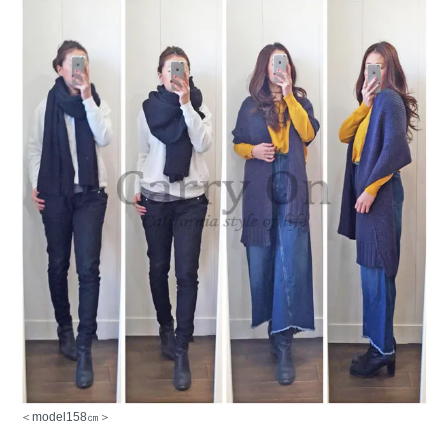
＜model158㎝＞