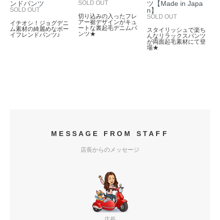
ンドパンツ
SOLD OUT
ツ【Made in Japa
SOLD OUT
n】
切り込みの入ったフレ
SOLD OUT
アー裾デザインがキュ
イチオシ！ジョグデニ
ートな裏起毛デニムパ
ム素材の綺麗めなボー
スタイリッシュで楽ち
ンツ★
イフレンドパンツ♪
んなリラックスパンツ
が両面起毛素材にて登
場★
MESSAGE FROM STAFF
店長からのメッセージ
店長