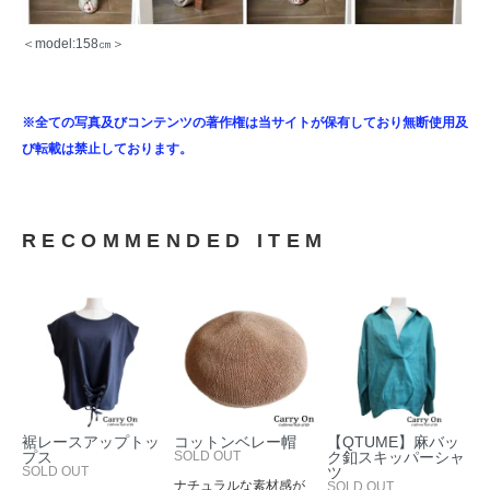
＜model:158㎝＞
※全ての写真及びコンテンツの著作権は当サイトが保有しており無断使用及
び転載は禁止しております。
RECOMMENDED ITEM
裾レースアップトッ
コットンベレー帽
【QTUME】麻バッ
プス
SOLD OUT
ク釦スキッパーシャ
SOLD OUT
ツ
ナチュラルな素材感が
SOLD OUT