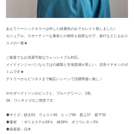
あえてベーシックカラーは外した綺麗色のみでセレクト致しました♪
カジュアル、スポーティーな素材との相性も抜群なので、旅行などにもおス
スメの一着★
ご家庭でもお洗濯可能なウォッシャブル対応。
メイドインジャパンならではの縫製と生地質感が美しい、店長イチオシのボ
トムです★
デイリーからビジネスまで幅広いシーンで活躍間違い無し！
ややダークトーンのピンクと、ブルーグリーン、2色、
38、ワンサイズのご用意です。
◆サイズ：総丈83 ウェスト66 ヒップ98 股上37 股下50
◆素材 ：ポリエステル59％ 綿38% ポリウレタン3%
◆原産国：日本