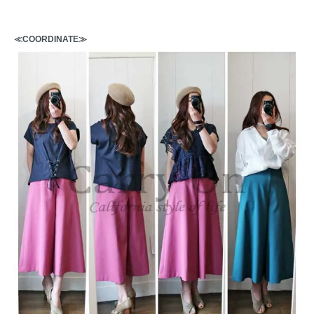
≪COORDINATE≫