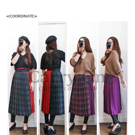
≪COORDINATE≫