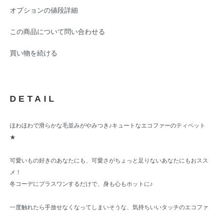
オプションの値段詳細
この商品について問い合わせる
買い物を続ける
DETAIL
ほわほわで滑らかな毛並みがやみつき♪キュートなエコファーのティペット
★
可愛いもの好きのあなたにも、可愛さがちょっと足りないあなたにもおスス
メ！
冬コーデにプラスワンするだけで、身も心もホットに♪
一度触れたら手放せなくなってしまいそうな、気持ちいいタッチのエコファ