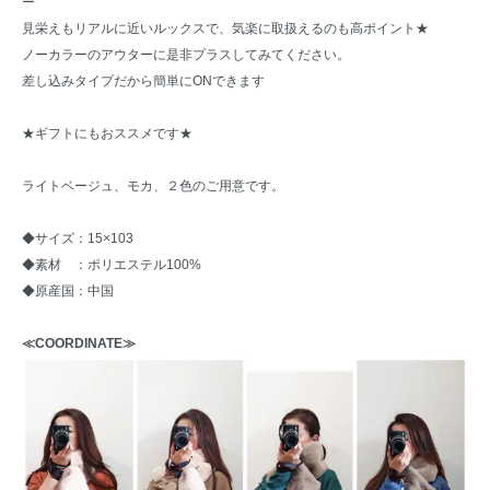
ー
見栄えもリアルに近いルックスで、気楽に取扱えるのも高ポイント★
ノーカラーのアウターに是非プラスしてみてください。
差し込みタイプだから簡単にONできます
★ギフトにもおススメです★
ライトベージュ、モカ、２色のご用意です。
◆サイズ：15×103
◆素材 ：ポリエステル100%
◆原産国：中国
≪COORDINATE≫