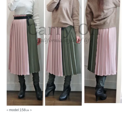
＜model:158㎝＞