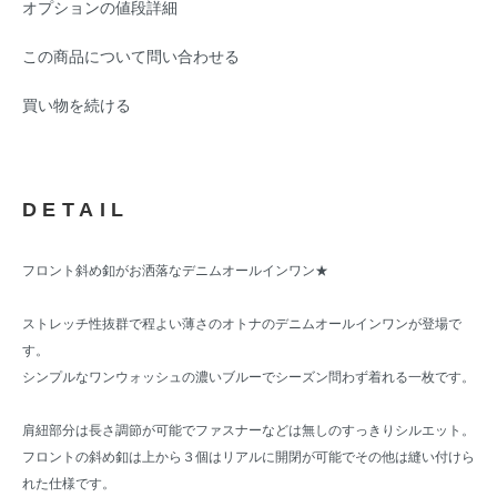
オプションの値段詳細
この商品について問い合わせる
買い物を続ける
DETAIL
フロント斜め釦がお洒落なデニムオールインワン★
ストレッチ性抜群で程よい薄さのオトナのデニムオールインワンが登場で
す。
シンプルなワンウォッシュの濃いブルーでシーズン問わず着れる一枚です。
肩紐部分は長さ調節が可能でファスナーなどは無しのすっきりシルエット。
フロントの斜め釦は上から３個はリアルに開閉が可能でその他は縫い付けら
れた仕様です。