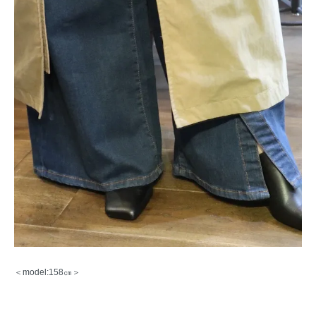
＜model:158㎝＞