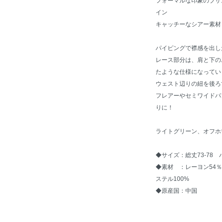
フォーマルな印象のブザ
イン
キャッチーなシアー素材
パイピングで襟感を出し
レース部分は、肩と下の
たような仕様になってい
ウェスト辺りの紐を後ろ
フレアーやセミワイドパ
りに！
ライトグリーン、オフホ
◆サイズ：総丈73-78 
◆素材 ：レーヨン54％
ステル100%
◆原産国：中国