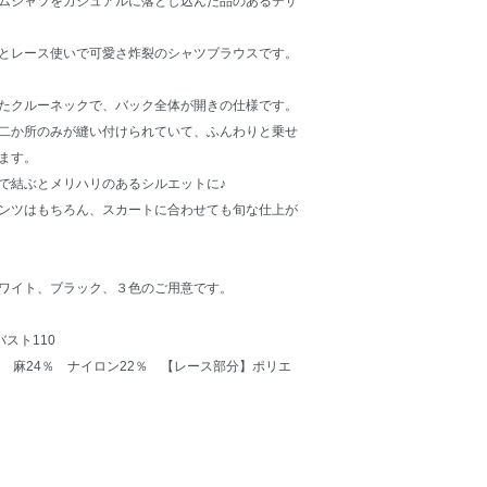
ムシャツをカジュアルに落とし込んだ品のあるデザ
とレース使いで可愛さ炸裂のシャツブラウスです。
たクルーネックで、バック全体が開きの仕様です。
二か所のみが縫い付けられていて、ふんわりと乗せ
ます。
で結ぶとメリハリのあるシルエットに♪
ンツはもちろん、スカートに合わせても旬な仕上が
ワイト、ブラック、３色のご用意です。
バスト110
 麻24％ ナイロン22％ 【レース部分】ポリエ