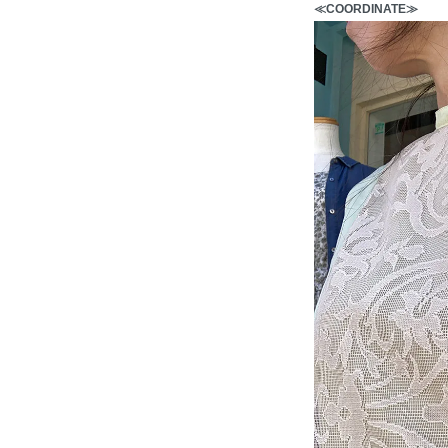
≪COORDINATE≫