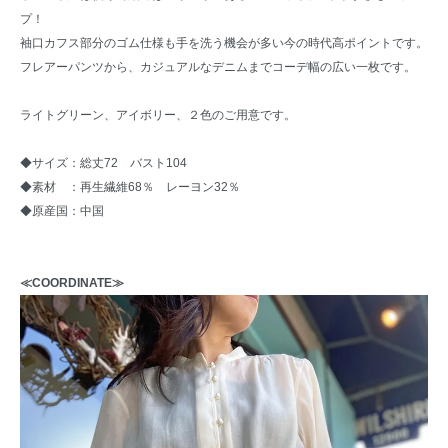
プ！
袖口カフス部分のゴム仕様も手を洗う機会が多い今の時代高ポイントです。
フレアーパンツから、カジュアルなデニムまでコーデ幅の広い一枚です。
ライトグリーン、アイボリー、２色のご用意です。
◆サイズ：総丈72 バスト104
◆素材 ：再生繊維68％ レーヨン32％
◆原産国：中国
≪COORDINATE≫