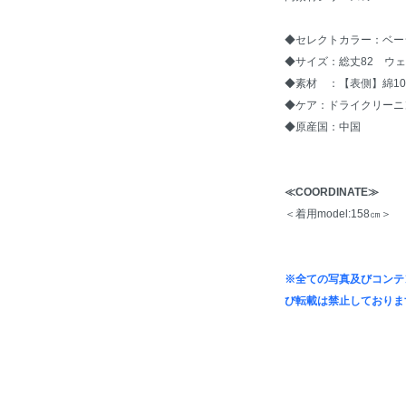
◆セレクトカラー：ベー
◆サイズ：総丈82 ウェ
◆素材 ：【表側】綿10
◆ケア：ドライクリーニ
◆原産国：中国
≪COORDINATE≫
＜着用model:158㎝＞
※全ての写真及びコンテ
び転載は禁止しておりま