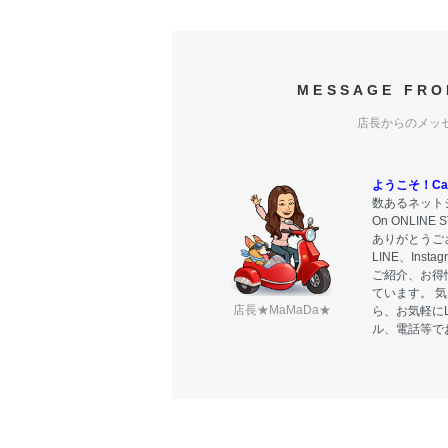
MESSAGE FRO
店長からのメッ
ようこそ！Carr
数あるネットシ
On ONLIN
ありがとうご
LINE、Ins
ご紹介、お得
ています。 
店長★MaMaDa★
ら、お気軽に
ル、電話等で