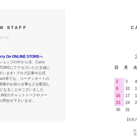
M STAFF
C
セージ
y On ONLINE STOREへ
ョップの中から当、Carry
日
月
E STOREにアクセスいただき誠に
ざいます♪ ブログ記事や公式
tagram等でも、コーディネートの
2
3
4
情報やお知らせ事などを配信し
9
10
1
気になることがございました
LINEのチャットトークやメー
16
17
1
お問合せ下さいませ。
23
24
2
30
31
【8月
※
※