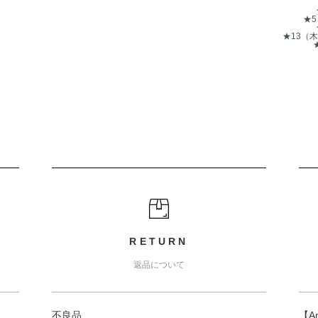
★
★13（
RETURN
返品について
不良品
【A