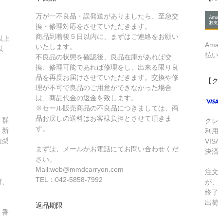
万が一不良品・誤発送がありましたら、至急交
換・修理対応をさせていただきます。
商品到着後５日以内に、まずはご連絡をお願い
以上
Am
いたします。
以
払
不良品の状態を確認後、良品在庫があれば交
換、修理可能であれば修理をし、出来る限り良
品を再度お届けさせていただきます。交換や修
【
理が不可で良品のご用意ができなかった場合
は、商品代金の返金を致します。
※セール販売商品の不良品につきましては、商
品お戻しの送料はお客様負担とさせて頂きま
、群
ク
す。
、新
利
山梨
VIS
まずは、メールかお電話にてお問い合わせくだ
・
決
さい。
Mail:web@mmdcarryon.com
注
TEL：042-5858-7992
府、
が
終
出
返品期限
、香