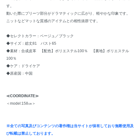
す。
動いた際にプリーツ部分がドラマティックに広がり、軽やかな印象です。
ニットなどマットな質感のアイテムとの相性抜群です。
◆セレクトカラー：ベージュ／ブラック
◆サイズ：総丈81 バスト65
◆素材：合成皮革 【配色】ポリエステル100％ 【裏地】ポリエステル
100％
◆ケア：ドライケア
◆原産国：中国
≪COORDINATE≫
＜model:158㎝＞
※全ての写真及びコンテンツの著作権は当サイトが保有しており無断使用及
び転載は禁止しております。