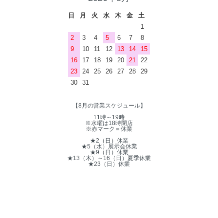
日
月
火
水
木
金
土
1
2
3
4
5
6
7
8
9
10
11
12
13
14
15
16
17
18
19
20
21
22
23
24
25
26
27
28
29
30
31
【8月の営業スケジュール】
11時～19時
※水曜は18時閉店
※赤マーク＝休業
★2（日）休業
★5（水）展示会休業
★9（日）休業
★13（木）～16（日）夏季休業
★23（日）休業