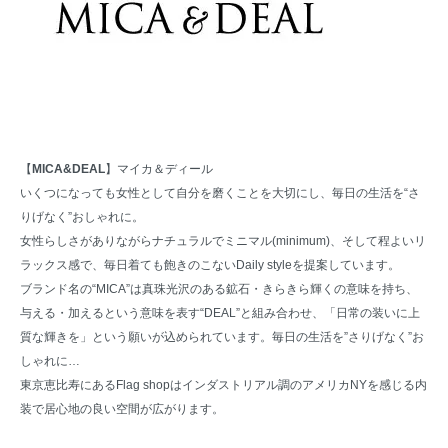
【
MICA&DEAL
】マイカ＆ディール
いくつになっても女性として自分を磨くことを大切にし、毎日の生活を“さ
りげなく”おしゃれに。
女性らしさがありながらナチュラルでミニマル(minimum)、そして程よいリ
ラックス感で、毎日着ても飽きのこないDaily styleを提案しています。
ブランド名の“MICA”は真珠光沢のある鉱石・きらきら輝くの意味を持ち、
与える・加えるという意味を表す“DEAL”と組み合わせ、「日常の装いに上
質な輝きを」という願いが込められています。毎日の生活を”さりげなく”お
しゃれに…
東京恵比寿にあるFlag shopはインダストリアル調のアメリカNYを感じる内
装で居心地の良い空間が広がります。