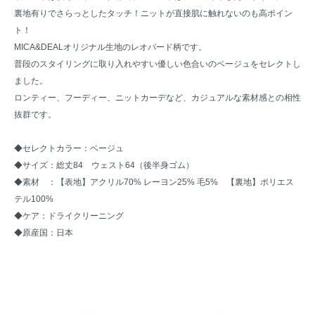
裏地有りでさらっとしたタッチ！ニットが直接肌に触れないのも高ポイン
ト！
MICA&DEALオリジナル生地のレオパード柄です。
普段のスタイリングに取り入れやすい優しい色合いのベージュをセレクトし
ました。
ロンティー、フーディー、ニットカーデなど、カジュアルな素材感との相性
抜群です。
◆セレクトカラー：ベージュ
◆サイズ：総丈84 ウェスト64（後半身ゴム）
◆素材 ：【表地】アクリル70% レーヨン25% 毛5% 【裏地】ポリエス
テル100%
◆ケア：ドライクリーニング
◆原産国：日本