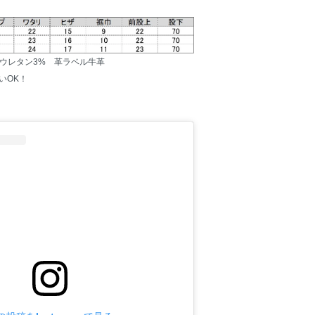
リウレタン3% 革ラベル牛革
いOK！