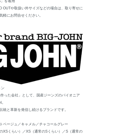
S」を着用
D OUTや取扱い外サイズなどの場合は、取り寄せに
気軽にお問合せください。
ョン
Sを作った会社」として、国産ジーンズのパイオニア
N。
伝統と革新を発信し続けるブランドです。
トベージュ／キャメル／チャコールグレー
のXSくらい）／XS（通常のSくらい）／S（通常の