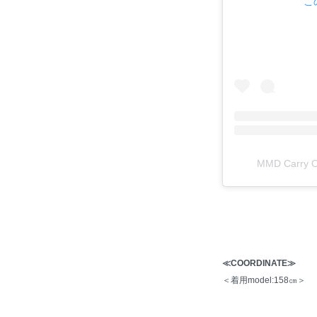
こ
MMD Carr
≪COORDINATE≫
＜着用model:158㎝＞