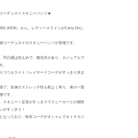
コーデュロイスキニーパンツ★
G JHON』から、レディースラインがCarry Onに
細コーデュロイのスキニーパンツが登場です。
、凹凸感は控えめで、微光沢があり、カジュアルで
す。
りつつもライト！レイヤードコーデがすっきり決ま
様で、全体のストレッチ性も程よく有り、体の一部
感です。
、スキニー！足首がすっきりでスニーカーとの相性
ンがすっきり！
となっており、秋冬コーデがオシャレでオトナカジ