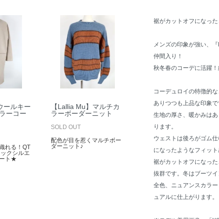
裾がカットオフになった
メンズの印象が強い、『BI
仲間入り！
秋冬春のコーデに活躍！
コーデュロイの特徴的な
ありつつも上品な印象で
】ウールキー
【Lallia Mu】マルチカ
ラーコー
ラーボーダーニット
生地の厚さ、暖かみはあ
ります。
SOLD OUT
ウェストは後ろがゴム仕
配色が目を惹くマルチボー
ダーニット♪
織れる！QT
になったようなフィット
ネックシルエ
ート★
裾がカットオフになった
抜群です。冬はブーツイ
全色、ニュアンスカラー
ュアルに仕上がります。