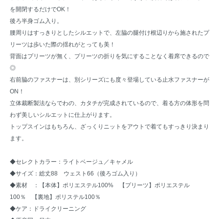
を開閉するだけでOK！
後ろ半身ゴム入り。
腰周りはすっきりとしたシルエットで、左脇の腿付け根辺りから施されたプ
リーツは歩いた際の揺れがとっても美！
背面はプリーツが無く、プリーツの折りを気にすることなく着席できるので
◎
右前脇のファスナーは、別シリーズにも度々登場している止水ファスナーが
ON！
立体裁断製法ならでわの、カタチが完成されているので、着る方の体形を問
わず美しいシルエットに仕上がります。
トップスインはもちろん、ざっくりニットをアウトで着てもすっきり決まり
ます。
◆セレクトカラー：ライトベージュ／キャメル
◆サイズ：総丈88 ウェスト66（後ろゴム入り）
◆素材 ：【本体】ポリエステル100% 【プリーツ】ポリエステル
100％ 【裏地】ポリステル100％
◆ケア：ドライクリーニング