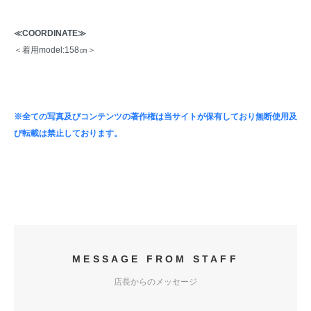
≪COORDINATE≫
＜着用model:158㎝＞
※全ての写真及びコンテンツの著作権は当サイトが保有しており無断使用及
び転載は禁止しております。
MESSAGE FROM STAFF
店長からのメッセージ