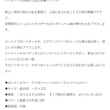
パウダリーな質感が上品な割繊ブラウス♪
程よい光沢と軽さのある素材で、上品に仕上がることで人気の割繊ブラウ
ス。
切替部分にたっぷりとギャザー入れたボリューム袖が華やかさをプラスしま
す。
カットリブのハイネックや、ラグランスリーブがとっても着心地が良く。程
よいヌケ感をプラスします。
ジャケットやカーディガンのインナーにレイヤードしやすく、着るだけでオ
シャレに仕上がる一枚。
スカートやパンツ、サロペやジャンスカワンピなどに合わせてお楽しみくだ
さい。
◆セレクトカラー：アイボリー／イエロー／チャコールグレー
◆サイズ：総丈65 バスト112
◆素材 ：ポリエステル100％ 【リブ部分】綿89％ ポリウレタン11％
◆ケア：ご家庭での手洗いOK
◆原産国：中国