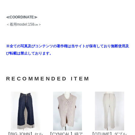
≪COORDINATE≫
＜着用model:158㎝＞
※全ての写真及びコンテンツの著作権は当サイトが保有しており無断使用及
び転載は禁止しております。
RECOMMENDED ITEM
【BIG JOHN】セル
【CYNICAL】綿ア
【QTUME】ダブル