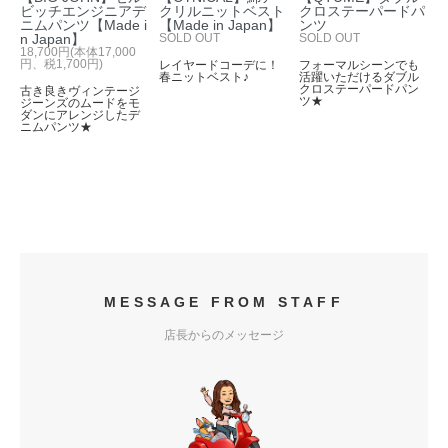
ビッチエンジニアデ
クリルニットベスト
クロステーパードパ
ニムパンツ【Made i
【Made in Japan】
ンツ
n Japan】
SOLD OUT
SOLD OUT
18,700円(本体17,000
円、税1,700円)
レイヤードコーデに！
フォーマルシーンでも
春ニットベスト♪
活躍いただけるダブル
クロステーパードパン
古き良きヴィンテージ
ツ★
ジーンズのムードをモ
ダンにアレンジしたデ
ニムパンツ★
MESSAGE FROM STAFF
店長からのメッセージ