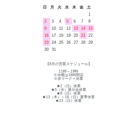
日
月
火
水
木
金
土
1
2
3
4
5
6
7
8
9
10
11
12
13
14
15
16
17
18
19
20
21
22
23
24
25
26
27
28
29
30
31
【8月の営業スケジュール】
11時～19時
※水曜は18時閉店
※赤マーク＝休業
★2（日）休業
★5（水）展示会休業
★9（日）休業
★13（木）～16（日）夏季休業
★23（日）休業