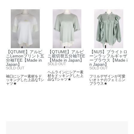
【QTUME】アルビ
【QTUME】アルビ
【NUS】ブライトロ
ニLemonプリント五
ニ裾切替五分袖TEE
ーンラッフルギャザ
分袖TEE【Made in
【Made in Japan】
ーブラウス【Made i
Japan】
SOLD OUT
n Japan】
SOLD OUT
SOLD OUT
ヘムラインにシアー素
材をドッキングした上
袖口にシアー素材をド
フリルデザインが可愛
品なTシャツ★
ッキングした上品なTシ
いオトナのフェミニン
ャツ★
ブラウス★