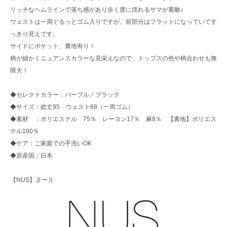
リッチなヘムラインで落ち感があり歩く度に揺れるサマが素敵♪
ウェストは一周ぐるっとゴム入りですが、前部分はフラットになっていてす
っきり見えです。
サイドにポケット、裏地有り！
柄が細かくニュアンスカラーな見栄えなので、トップスの色や柄合わせも無
限大！
◆セレクトカラー：パープル／ブラック
◆サイズ：総丈95 ウェスト68（一周ゴム）
◆素材 ：ポリエステル 75％ レーヨン17％ 麻8％ 【裏地】ポリエス
テル100％
◆ケア：ご家庭での手洗いOK
◆原産国：日本
【NUS】ヌース