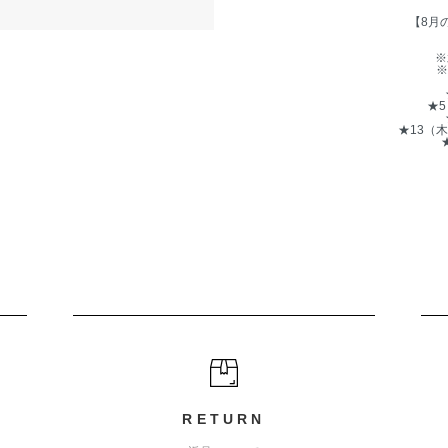
【8月
※
※
★
★13（
RETURN