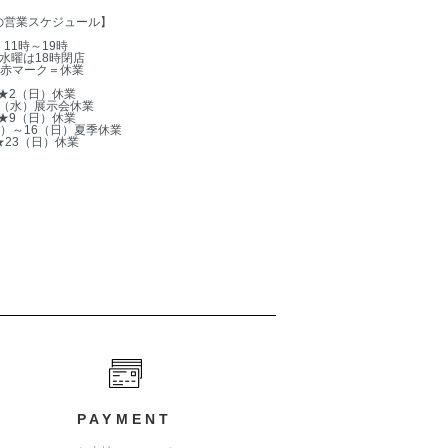
の営業スケジュール】
11時～19時
水曜は18時閉店
赤マーク＝休業
★2（日）休業
5（水）展示会休業
★9（日）休業
木）～16（日）夏季休業
★23（日）休業
PAYMENT