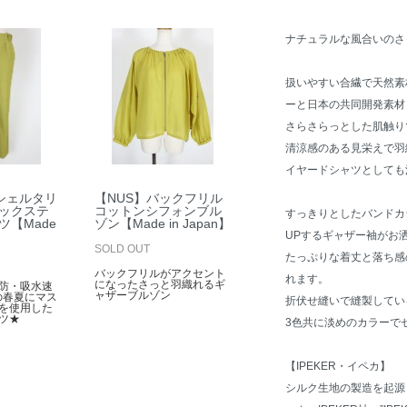
ナチュラルな風合いのさ
扱いやすい合繊で天然素
ーと日本の共同開発素材
さらさらっとした肌触り
清涼感のある見栄えで羽
イヤードシャツとしても
】シェルタリ
【NUS】バックフリル
ックステ
コットンシフォンブル
すっきりとしたバンドカ
ツ【Made
ゾン【Made in Japan】
UPするギャザー袖がお
SOLD OUT
たっぷりな着丈と落ち感
バックフリルがアクセント
れます。
になったさっと羽織れるギ
防・吸水速
ャザーブルゾン
の春夏にマス
折伏せ縫いで縫製してい
を使用した
ツ★
3色共に淡めのカラーで
【IPEKER・イペカ】
シルク生地の製造を起源