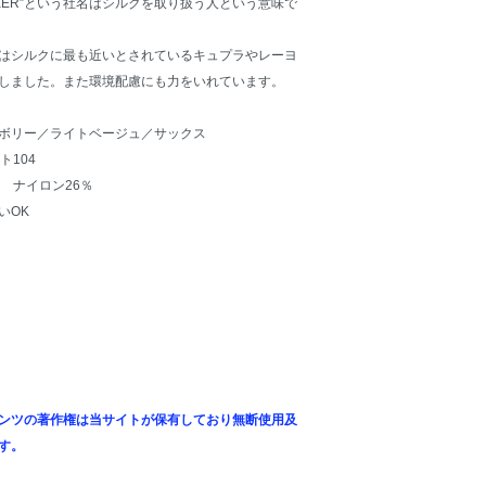
PEKER”という社名はシルクを取り扱う人という意味で
はシルクに最も近いとされているキュプラやレーヨ
しました。また環境配慮にも力をいれています。
ボリー／ライトベージュ／サックス
ト104
 ナイロン26％
いOK
ンツの著作権は当サイトが保有しており無断使用及
す。