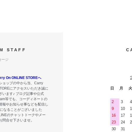
M STAFF
C
セージ
y On ONLINE STOREへ
ョップの中から当、Carry
日
月
E STOREにアクセスいただき誠に
ざいます♪ ブログ記事や公式
tagram等でも、コーディネートの
2
3
4
情報やお知らせ事などを配信し
9
10
1
気になることがございました
LINEのチャットトークやメー
16
17
1
お問合せ下さいませ。
23
24
2
30
31