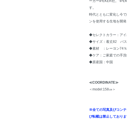
ーカーIPEKER社。”I
す。
時代とともに変化し今で
ンを使用する生地を開発
◆セレクトカラー：アイ
◆サイズ：着丈82 バス
◆素材 ：レーヨン74％
◆ケア：ご家庭での手洗
◆原産国：中国
≪COORDINATE≫
＜model:158㎝＞
※全ての写真及びコンテ
び転載は禁止しておりま