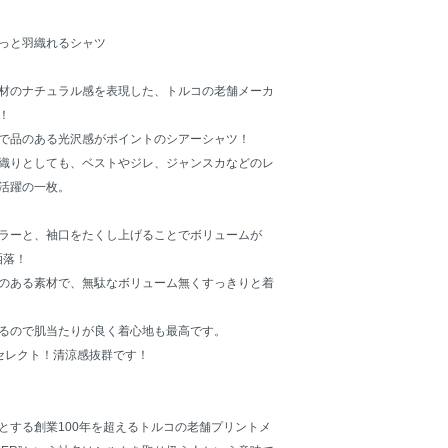
っと羽織れるシャツ
材のナチュラル感を表現した、トルコの老舗メーカ
！
で品のある光沢感がポイントのシアーシャツ！
織りとしても、ベストやジレ、ジャンスカなどのレ
活躍の一枚。
ラーと、袖口をたくし上げることでボリュームが
洒落！
のある素材で、無駄なボリューム無くすっきりと着
るので肌当たりが良く着心地も最高です。
セレクト！清涼感抜群です！
とする創業100年を超えるトルコの老舗プリントメ