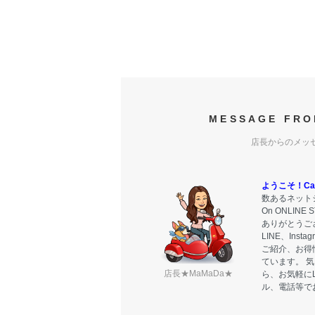
MESSAGE FRO
店長からのメッ
ようこそ！Carr
数あるネットシ
On ONLIN
ありがとうご
LINE、Ins
ご紹介、お得
ています。 
店長★MaMaDa★
ら、お気軽に
ル、電話等で