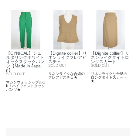
【CYNICAL】シェ
【Dignite collier】リ
【Dignite collier】リ
ルタリングホワイト
ネンライクフレアビ
ネンライクタイトロ
オックスタックパン
スチェ
ングスカート
ツ【Made in Japa
SOLD OUT
SOLD OUT
n】
リネンライクな合繊の
リネンライクな合繊の
SOLD OUT
フレアビスチェ★
ロングタイトスカート
★
マシンウォッシャブルO
K！ハイウェストタック
パンツ★