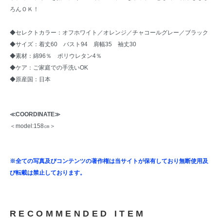
ろんＯＫ！
◆セレクトカラー：オフホワイト／オレンジ／チャコールグレー／ブラック
◆サイズ：着丈60 バスト94 肩幅35 袖丈30
◆素材：綿96％ ポリウレタン4％
◆ケア：ご家庭での手洗いOK
◆原産国：日本
≪COORDINATE≫
＜model:158㎝＞
※全ての写真及びコンテンツの著作権は当サイトが保有しており無断使用及
び転載は禁止しております。
RECOMMENDED ITEM