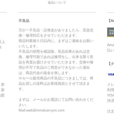
返品について
不良品
【A
万が一不良品・誤発送がありましたら、至急交
換・修理対応をさせていただきます。
商品到着後５日以内に、まずはご連絡をお願い
以上
Am
いたします。
以
払
不良品の状態を確認後、良品在庫があれば交
換、修理可能であれば修理をし、出来る限り良
品を再度お届けさせていただきます。交換や修
【
理が不可で良品のご用意ができなかった場合
は、商品代金の返金を致します。
※セール販売商品の不良品につきましては、商
品お戻しの送料はお客様負担とさせて頂きま
、群
ク
す。
、新
利
山梨
VIS
まずは、メールかお電話にてお問い合わせくだ
・
決
さい。
Mail:web@mmdcarryon.com
注