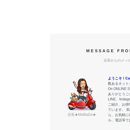
MESSAGE FRO
店長からのメッ
ようこそ！Carr
数あるネットシ
On ONLIN
ありがとうご
LINE、Ins
ご紹介、お得
ています。 
店長★MaMaDa★
ら、お気軽に
ル、電話等で