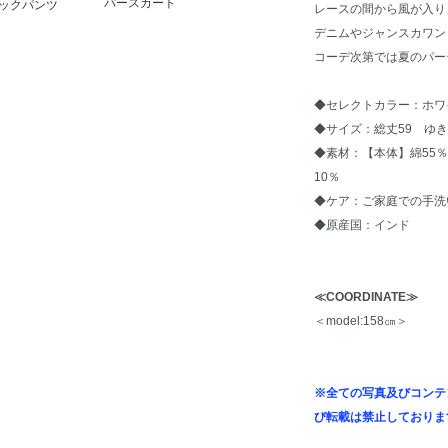
パースカート
ックパンツ
レースの間から風が入り
デニムやジャンスカワン
コーデ次第では夏のパー
◆セレクトカラー：ホワ
◆サイズ：総丈59 ゆき
◆素材：【本体】綿55％
10％
◆ケア：ご家庭での手洗
◆原産国：インド
≪COORDINATE≫
＜model:158㎝＞
※全ての写真及びコンテ
び転載は禁止しておりま