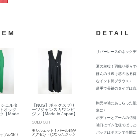
TEM
DETAIL
リバーレースのネックデ
夏の主役！羽織り要らず
ほんのり透け感のある首
なインド綿ブラウス♪
薄手で長袖のタイプは真
胸元や袖にあしらった細
L】シェルタ
【NUS】ボックスプリ
トオック
ーツジャンスカワンピ
象に♪
ツ【Made
ジレ【Made in Japan】
ボディーとアームの切替
SOLD OUT
袖口はゴム仕様でぱっと
美シルエット！パール釦が
バックはボタンで全開に
アクセントになったジャン
ャブルOK！