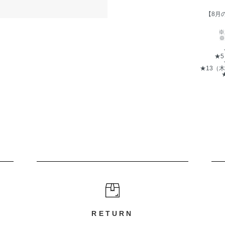
【8月
※
※
★
★13（
RETURN