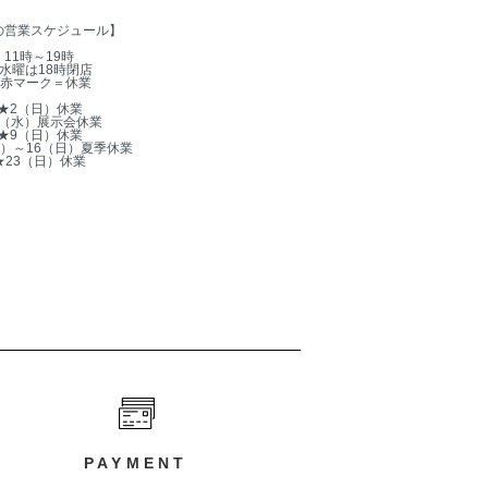
の営業スケジュール】
11時～19時
水曜は18時閉店
赤マーク＝休業
★2（日）休業
5（水）展示会休業
★9（日）休業
木）～16（日）夏季休業
★23（日）休業
PAYMENT