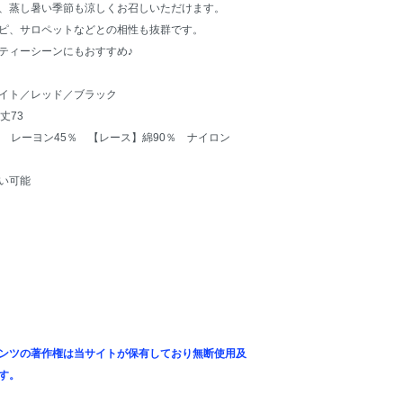
、蒸し暑い季節も涼しくお召しいただけます。
ピ、サロペットなどとの相性も抜群です。
ティーシーンにもおすすめ♪
イト／レッド／ブラック
丈73
 レーヨン45％ 【レース】綿90％ ナイロン
い可能
ンツの著作権は当サイトが保有しており無断使用及
す。