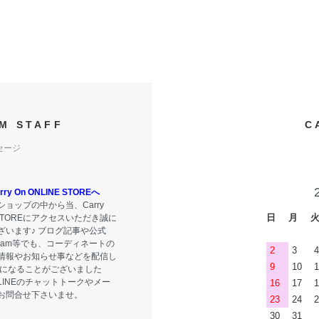
M STAFF
C
セージ
y On ONLINE STOREへ
ョップの中から当、Carry
日
月
E STOREにアクセスいただき誠に
ざいます♪ ブログ記事や公式
tagram等でも、コーディネートの
2
3
4
情報やお知らせ事などを配信し
9
10
1
気になることがございました
LINEのチャットトークやメー
16
17
1
お問合せ下さいませ。
23
24
2
30
31