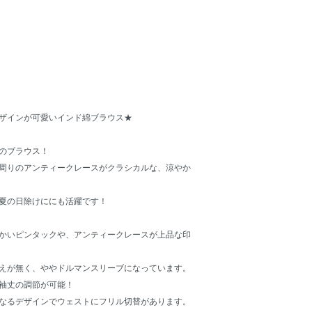
ザインが可愛いインド綿ブラウス★
のブラウス！
周りのアンティークレースがクラシカルな、涼やか
夏の日除けににも活躍です！
かいピンタックや、アンティークレースが上品な印
えが無く、ややドルマンスリーブになっています。
袖丈の調節が可能！
なるデザインでウェストにフリル切替があります。