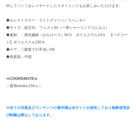
外してパンツをレイヤードしたスタイリングもお楽しみいただけます。
◆セレクトカラー：ライトグリーン／ラベンダー
◆サイズ：総丈91 ウェスト64（一周シャーリングゴム入り）
◆素材 ：再生繊維（セルロース）90％ ポリエステル10％ 【ペチコー
ト】ポリエステル100％
◆ケア：ご家庭での手洗いOK
◆原産国：中国
≪COORDINATE≫
＜着用model:158㎝＞
※全ての写真及びコンテンツの著作権は当サイトが保有しており無断使用及
び転載は禁止しております。