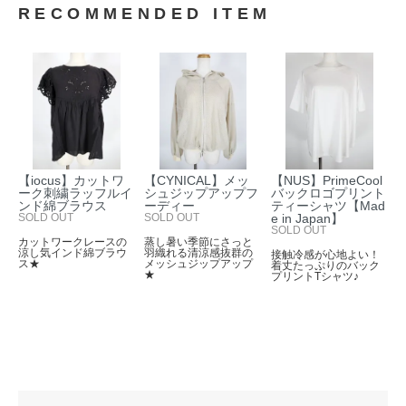
RECOMMENDED ITEM
【iocus】カットワ
【CYNICAL】メッ
【NUS】PrimeCool
ーク刺繍ラッフルイ
シュジップアップフ
バックロゴプリント
ンド綿ブラウス
ーディー
ティーシャツ【Mad
SOLD OUT
SOLD OUT
e in Japan】
SOLD OUT
カットワークレースの
蒸し暑い季節にさっと
涼し気インド綿ブラウ
羽織れる清涼感抜群の
接触冷感が心地よい！
ス★
メッシュジップアップ
着丈たっぷりのバック
★
プリントTシャツ♪