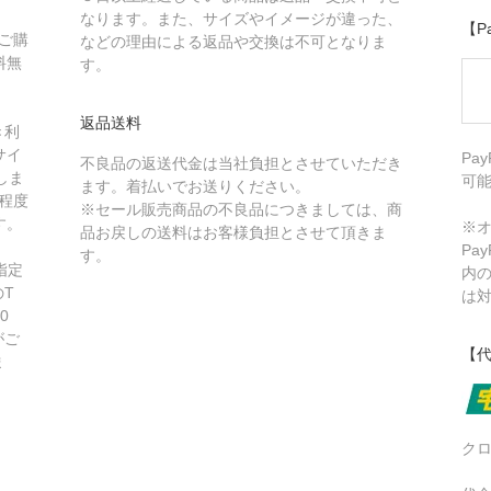
なります。また、サイズやイメージが違った、
【P
、ご購
などの理由による返品や交換は不可となりま
料無
す。
返品送料
き利
サイ
Pa
不良品の返送代金は当社負担とさせていただき
しま
可
ます。着払いでお送りください。
程度
※セール販売商品の不良品につきましては、商
す。
※オ
品お戻しの送料はお客様負担とさせて頂きま
Pa
す。
指定
内
T
は
0
がご
【
ま
ク