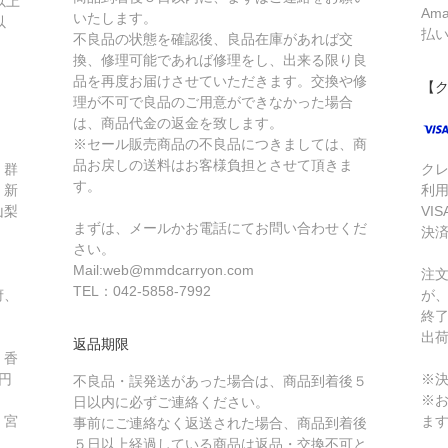
以上
Am
いたします。
以
払
不良品の状態を確認後、良品在庫があれば交
換、修理可能であれば修理をし、出来る限り良
品を再度お届けさせていただきます。交換や修
【
理が不可で良品のご用意ができなかった場合
は、商品代金の返金を致します。
※セール販売商品の不良品につきましては、商
品お戻しの送料はお客様負担とさせて頂きま
、群
ク
す。
、新
利
山梨
VIS
まずは、メールかお電話にてお問い合わせくだ
・
決
さい。
Mail:web@mmdcarryon.com
注
TEL：042-5858-7992
府、
が
終
出
返品期限
、香
円
※
不良品・誤発送があった場合は、商品到着後５
※
日以内に必ずご連絡ください。
、宮
ま
事前にご連絡なく返送された場合、商品到着後
５日以上経過している商品は返品・交換不可と