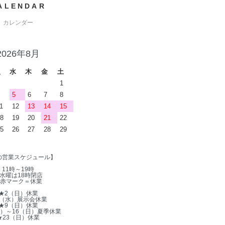
ALENDAR
カレンダー
2026年8月
火
水
木
金
土
1
5
6
7
8
1
12
13
14
15
8
19
20
21
22
5
26
27
28
29
の営業スケジュール】
11時～19時
水曜は18時閉店
赤マーク＝休業
★2（日）休業
5（水）展示会休業
★9（日）休業
木）～16（日）夏季休業
★23（日）休業