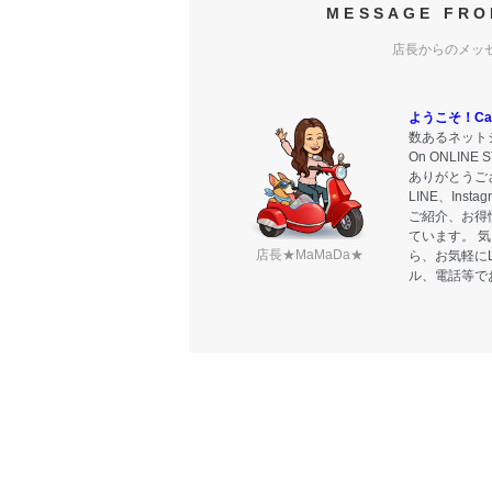
MESSAGE FRO
店長からのメッ
ようこそ！Carr
数あるネットシ
On ONLIN
ありがとうご
LINE、Ins
ご紹介、お得
ています。 
店長★MaMaDa★
ら、お気軽に
ル、電話等で