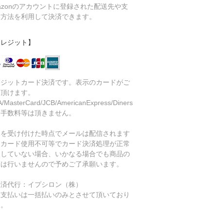
azonのアカウントに登録された配送先や支
い方法を利用して決済できます。
クレジット】
レジットカード決済です。表示のカードがご
用頂けます。
A/MasterCard/JCB/AmericanExpress/Diners
済手数料等は頂きません。
文を受け付けた時点でメールは配信されます
、カード使用不可等でカード決済処理が正常
了していない場合、いかなる場合でも商品の
荷は行いませんので予めご了承願います。
決済代行：イプシロン（株）
お支払いは一括払いのみとさせて頂いており
す。