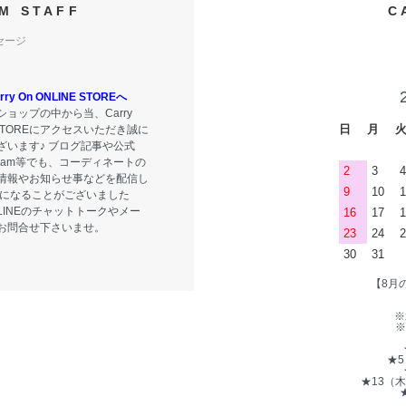
M STAFF
C
セージ
y On ONLINE STOREへ
ョップの中から当、Carry
日
月
E STOREにアクセスいただき誠に
ざいます♪ ブログ記事や公式
tagram等でも、コーディネートの
2
3
4
情報やお知らせ事などを配信し
9
10
1
気になることがございました
LINEのチャットトークやメー
16
17
1
お問合せ下さいませ。
23
24
2
30
31
【8月
※
※
★
★13（