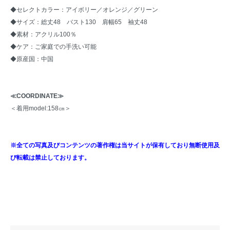
◆セレクトカラー：アイボリー／オレンジ／グリーン
◆サイズ：総丈48 バスト130 肩幅65 袖丈48
◆素材：アクリル100％
◆ケア：ご家庭での手洗い可能
◆原産国：中国
≪COORDINATE≫
＜着用model:158㎝＞
※全ての写真及びコンテンツの著作権は当サイトが保有しており無断使用及
び転載は禁止しております。