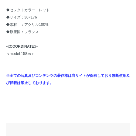
◆セレクトカラー：レッド
◆サイズ：30×176
◆素材 ：アクリル100%
◆原産国：フランス
≪COORDINATE≫
＜model:158㎝＞
※全ての写真及びコンテンツの著作権は当サイトが保有しており無断使用及
び転載は禁止しております。