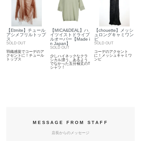
【Etmite】チュール
【MICA&DEAL】ハ
【chouette】メッシ
アシメフリルトップ
イツイストドライプ
ュロングキャミワン
ス
ルオーバー【Made i
ピ
SOLD OUT
n Japan】
SOLD OUT
SOLD OUT
羽織感覚でコーデのア
コーデのアクセント
クセントに！チュール
に！メッシュキャミワ
少しハイネックなクラ
トップス
ンピ
シカル漂う、あるよう
でなかった五分袖丈のT
シャツ！
MESSAGE FROM STAFF
店長からのメッセージ