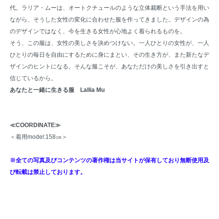
代。ラリア・ムーは、オートクチュールのような立体裁断という手法を用い
ながら、そうした女性の変化に合わせた服を作ってきました。デザインの為
のデザインではなく、今を生きる女性が心地よく着られるものを。
そう、この服は、女性の美しさを決めつけない。一人ひとりの女性が、一人
ひとりの毎日を自由にするために身にまとい、その生き方が、また新たなデ
ザインのヒントになる。そんな服こそが、あなただけの美しさを引き出すと
信じているから。
あなたと一緒に生きる服 Lallia Mu
≪COORDINATE≫
＜着用model:158㎝＞
※全ての写真及びコンテンツの著作権は当サイトが保有しており無断使用及
び転載は禁止しております。