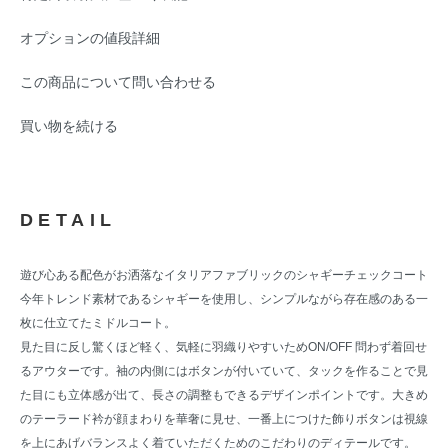
オプションの値段詳細
この商品について問い合わせる
買い物を続ける
DETAIL
遊び心ある配色がお洒落なイタリアファブリックのシャギーチェックコート
今年トレンド素材であるシャギーを使用し、シンプルながら存在感のある一
枚に仕立てたミドルコート。
見た目に反し驚くほど軽く、気軽に羽織りやすいためON/OFF 問わず着回せ
るアウターです。袖の内側にはボタンが付いていて、タックを作ることで見
た目にも立体感が出て、長さの調整もできるデザインポイントです。大きめ
のテーラード衿が顔まわりを華奢に見せ、一番上につけた飾りボタンは視線
を上にあげバランスよく着ていただくためのこだわりのディテールです。