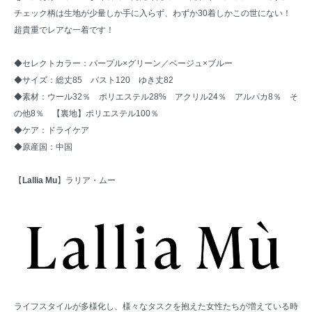
チェック柄は生地が少量しか手に入らず、わずか30着しかこの世にない！
超貴重でレアな一着です！
◆セレクトカラー：パープル×グリーン／ベージュ×ブルー
◆サイズ：総丈85 バスト120 ゆき丈82
◆素材：ウール32％ ポリエステル28% アクリル24％ アルパカ8％ そ
の他8％ 【裏地】ポリエステル100％
◆ケア：ドライケア
◆原産国：中国
【
Lallia Mu
】ラリア・ムー
ライフスタイルが多様化し、様々なタスクを抱えた女性たちが増えている時