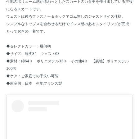
生地のボリューム感がほわっとしたスカートのカタチを作り出している主役
になるスカートです。
ウェストは後ろファスナー＆ホックでゴム無しのジャストサイズ仕様。
シンプルなトップスを合わせるだけでドレス感のあるスタイリングが完成！
とっておきの一着です。
◆セレクトカラー：幾何柄
◆サイズ：総丈84 ウェスト68
◆素材：綿64％ ポリエステル32％ その他4％ 【裏地】ポリエステル
100％
◆ケア：ご家庭での手洗い可能
◆原産国：日本 生地フランス製