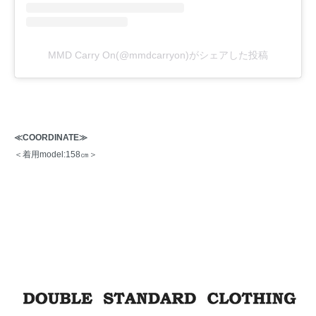
MMD Carry On(@mmdcarryon)がシェアした投稿
≪COORDINATE≫
＜着用model:158㎝＞