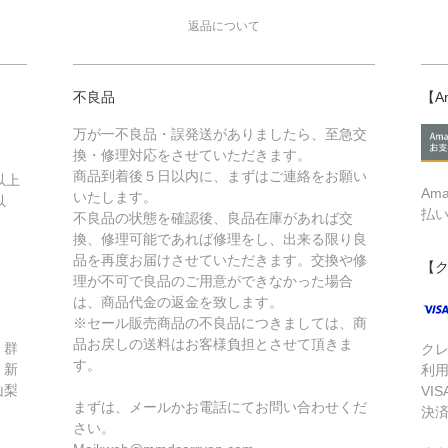
返品について
不良品
【A
万が一不良品・誤発送がありましたら、至急交
換・修理対応をさせていただきます。
商品到着後５日以内に、まずはご連絡をお願い
以上
Am
いたします。
以
払
不良品の状態を確認後、良品在庫があれば交
換、修理可能であれば修理をし、出来る限り良
品を再度お届けさせていただきます。交換や修
【
理が不可で良品のご用意ができなかった場合
は、商品代金の返金を致します。
※セール販売商品の不良品につきましては、商
品お戻しの送料はお客様負担とさせて頂きま
、群
ク
す。
、新
利
山梨
VIS
まずは、メールかお電話にてお問い合わせくだ
・
決
さい。