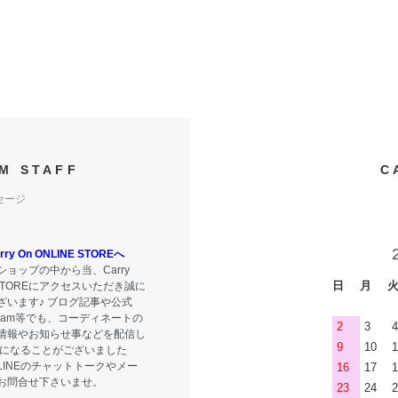
M STAFF
C
セージ
y On ONLINE STOREへ
ョップの中から当、Carry
日
月
E STOREにアクセスいただき誠に
ざいます♪ ブログ記事や公式
tagram等でも、コーディネートの
2
3
4
情報やお知らせ事などを配信し
9
10
1
気になることがございました
LINEのチャットトークやメー
16
17
1
お問合せ下さいませ。
23
24
2