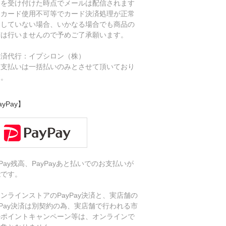
文を受け付けた時点でメールは配信されます
、カード使用不可等でカード決済処理が正常
了していない場合、いかなる場合でも商品の
荷は行いませんので予めご了承願います。
決済代行：イプシロン（株）
お支払いは一括払いのみとさせて頂いており
す。
ayPay】
yPay残高、PayPayあと払いでのお支払いが
能です。
ンラインストアのPayPay決済と、実店舗の
yPay決済は別契約の為、実店舗で行われる市
のポイントキャンペーン等は、オンラインで