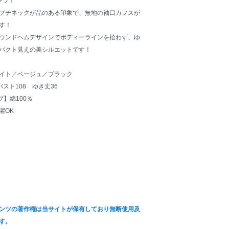
ャツ！
プチネックが品のある印象で、無地の袖口カフスが
す！
ウンドヘムデザインでボディーラインを拾わず、ゆ
パクト見えの美シルエットです！
イト／ベージュ／ブラック
バスト108 ゆき丈36
ブ】綿100％
濯OK
ンツの著作権は当サイトが保有しており無断使用及
す。