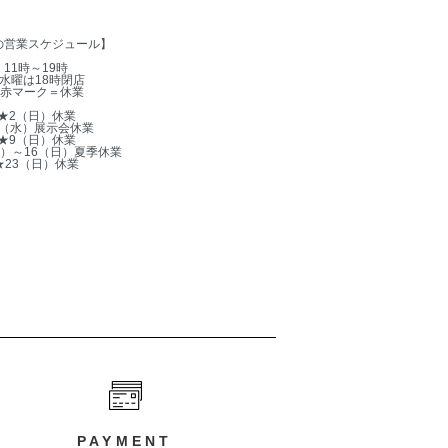
の営業スケジュール】
11時～19時
水曜は18時閉店
赤マーク＝休業
★2（日）休業
5（水）展示会休業
★9（日）休業
木）～16（日）夏季休業
★23（日）休業
PAYMENT