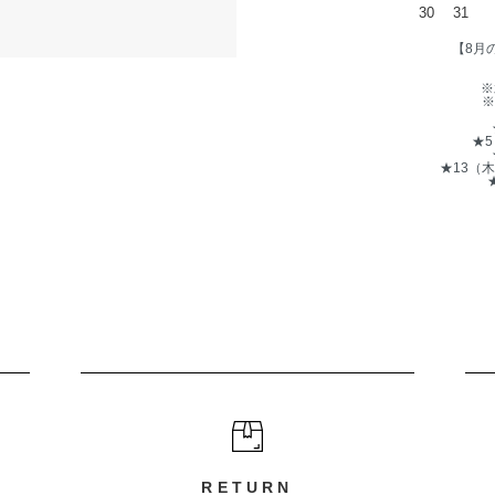
30
31
【8月
※
※
★
★13（
RETURN