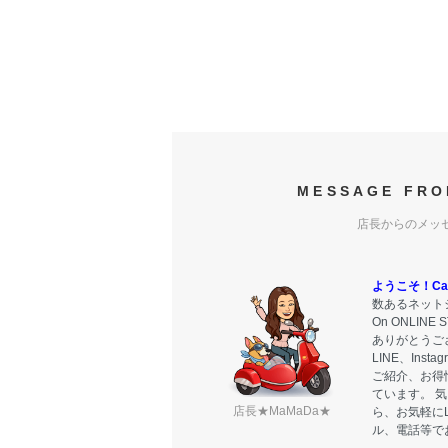
MESSAGE FRO
店長からのメッ
ようこそ！Carr
数あるネットシ
On ONLIN
ありがとうご
LINE、Ins
ご紹介、お得
ています。 
店長★MaMaDa★
ら、お気軽に
ル、電話等で