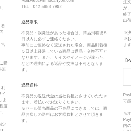
Mail:web@mmdcarryon.com
注
TEL：042-5858-7992
府、
が
終
出
返品期限
、香
円
※
不良品・誤発送があった場合は、商品到着後５
※
日以内に必ずご連絡ください。
、宮
ま
事前にご連絡なく返送された場合、商品到着後
５日以上経過している商品は返品・交換不可と
なります。また、サイズやイメージが違った、
【P
、ご購
などの理由による返品や交換は不可となりま
料無
す。
返品送料
き利
サイ
Pa
不良品の返送代金は当社負担とさせていただき
しま
可
ます。着払いでお送りください。
程度
※セール販売商品の不良品につきましては、商
す。
※オ
品お戻しの送料はお客様負担とさせて頂きま
Pa
す。
指定
内
T