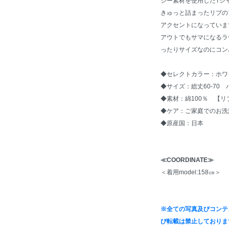
ジー素材を使用したTシ
きゅっと詰まったリブの
アクセントになっていま
アウトでもサマになるラ
ったりサイズなのにコン
◆セレクトカラー：ホワ
◆サイズ：総丈60-70 
◆素材：綿100％ 【リ
◆ケア：ご家庭でのお洗
◆原産国：日本
≪COORDINATE≫
＜着用model:158㎝＞
※全ての写真及びコンテ
び転載は禁止しておりま