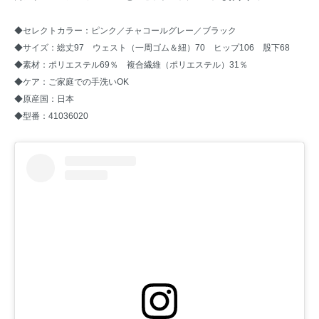
◆セレクトカラー：ピンク／チャコールグレー／ブラック
◆サイズ：総丈97 ウェスト（一周ゴム＆紐）70 ヒップ106 股下68
◆素材：ポリエステル69％ 複合繊維（ポリエステル）31％
◆ケア：ご家庭での手洗いOK
◆原産国：日本
◆型番：41036020