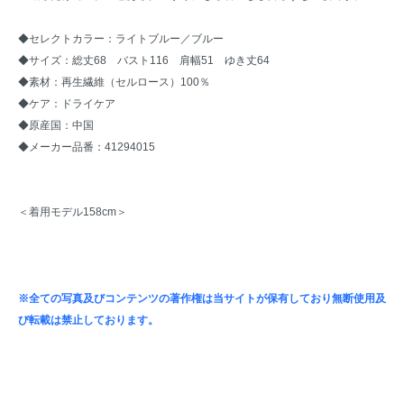
◆セレクトカラー：ライトブルー／ブルー
◆サイズ：総丈68 バスト116 肩幅51 ゆき丈64
◆素材：再生繊維（セルロース）100％
◆ケア：ドライケア
◆原産国：中国
◆メーカー品番：41294015
＜着用モデル158cm＞
※全ての写真及びコンテンツの著作権は当サイトが保有しており無断使用及
び転載は禁止しております。