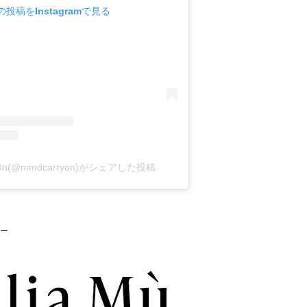
の投稿をInstagramで見る
y On(@mmdcarryon)がシェアした投稿
ー