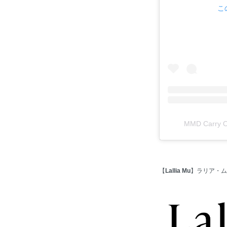
こ
MMD Carr
【
Lallia Mu
】ラリア・ム