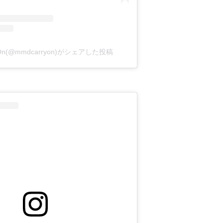
y On(@mmdcarryon)がシェアした投稿