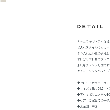
DETAIL
ナチュラルでドライな透
どんなスタイルにもカー
さを入れたい夏の羽織と
袖口はリブ仕様でブラウ
形状をチェンジ可能です
アイコニックなバックプ
◆セレクトカラー：オフ
◆サイズ：総丈69.5 バ
◆素材：ポリエステル10
◆ケア：ご家庭での手洗
◆原産国：中国