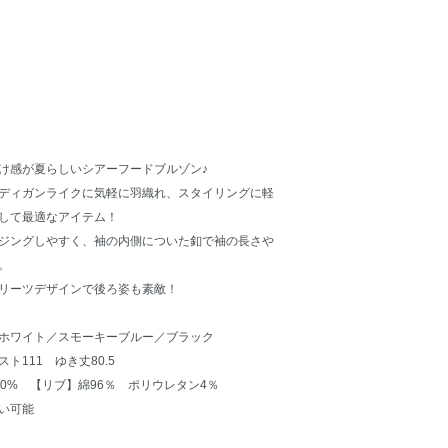
け感が夏らしいシアーフードブルゾン♪
ディガンライクに気軽に羽織れ、スタイリングに軽
して最適なアイテム！
ジングしやすく、袖の内側についた釦で袖の長さや
。
リーツデザインで後ろ姿も素敵！
ホワイト／スモーキーブルー／ブラック
スト111 ゆき丈80.5
0% 【リブ】綿96％ ポリウレタン4％
い可能