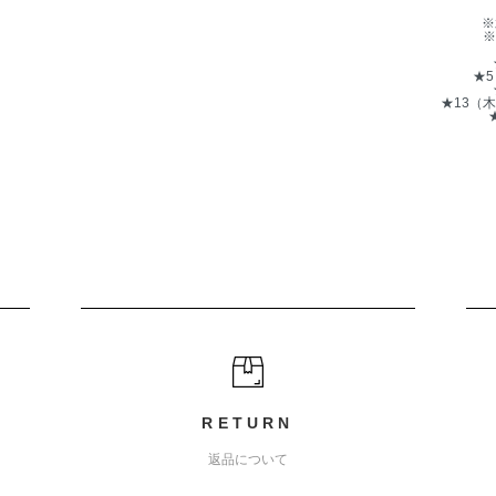
※
※
★
★13（
RETURN
返品について