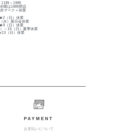
11時～19時
水曜は18時閉店
赤マーク＝休業
★2（日）休業
5（水）展示会休業
★9（日）休業
木）～16（日）夏季休業
★23（日）休業
PAYMENT
お支払いについて