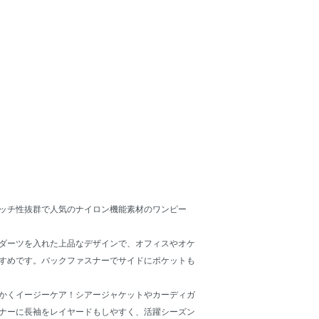
ッチ性抜群で人気のナイロン機能素材のワンピー
ダーツを入れた上品なデザインで、オフィスやオケ
すめです。バックファスナーでサイドにポケットも
かくイージーケア！シアージャケットやカーディガ
ナーに長袖をレイヤードもしやすく、活躍シーズン