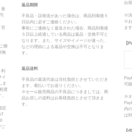
出
返品期限
、香
円
※
不良品・誤発送があった場合は、商品到着後５
※
日以内に必ずご連絡ください。
、宮
ま
事前にご連絡なく返送された場合、商品到着後
５日以上経過している商品は返品・交換不可と
なります。また、サイズやイメージが違った、
【P
、ご購
などの理由による返品や交換は不可となりま
料無
す。
返品送料
き利
サイ
Pa
不良品の返送代金は当社負担とさせていただき
しま
可
ます。着払いでお送りください。
程度
※セール販売商品の不良品につきましては、商
す。
※オ
品お戻しの送料はお客様負担とさせて頂きま
Pa
す。
指定
内
T
は
0
がご
【