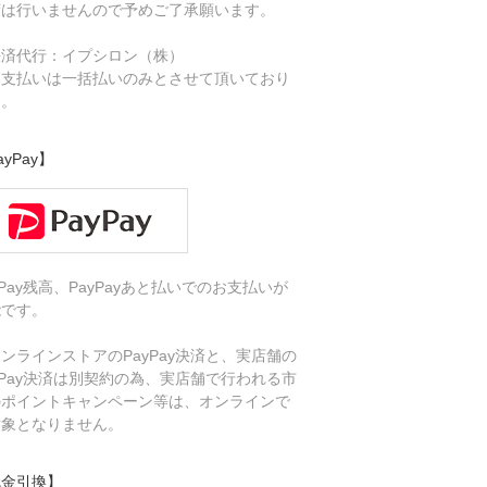
荷は行いませんので予めご了承願います。
決済代行：イプシロン（株）
お支払いは一括払いのみとさせて頂いており
す。
ayPay】
yPay残高、PayPayあと払いでのお支払いが
能です。
ンラインストアのPayPay決済と、実店舗の
yPay決済は別契約の為、実店舗で行われる市
のポイントキャンペーン等は、オンラインで
対象となりません。
代金引換】