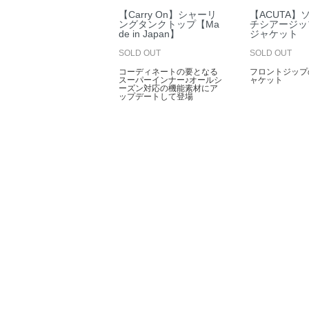
【Carry On】シャーリ
【ACUTA】
ングタンクトップ【Ma
チシアージッ
de in Japan】
ジャケット
SOLD OUT
SOLD OUT
コーディネートの要となる
フロントジップ
スーパーインナー♪オールシ
ャケット
ーズン対応の機能素材にア
ップデートして登場