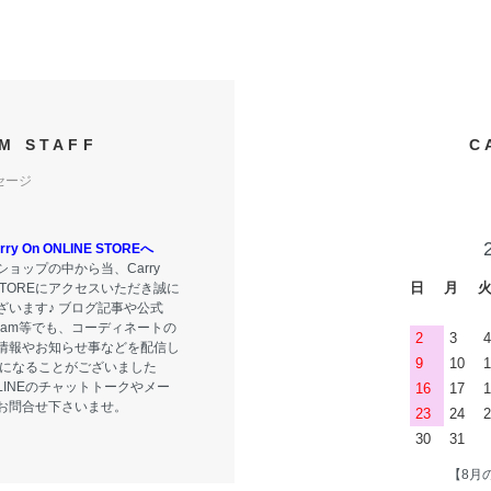
M STAFF
C
セージ
y On ONLINE STOREへ
ョップの中から当、Carry
日
月
E STOREにアクセスいただき誠に
ざいます♪ ブログ記事や公式
tagram等でも、コーディネートの
2
3
4
情報やお知らせ事などを配信し
9
10
1
気になることがございました
LINEのチャットトークやメー
16
17
1
お問合せ下さいませ。
23
24
2
30
31
【8月