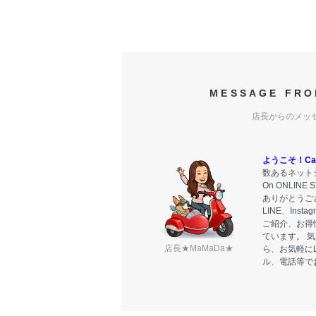
MESSAGE FRO
店長からのメッ
ようこそ！Carr
数あるネットシ
On ONLIN
ありがとうご
LINE、Ins
ご紹介、お得
ています。 
店長★MaMaDa★
ら、お気軽に
ル、電話等で