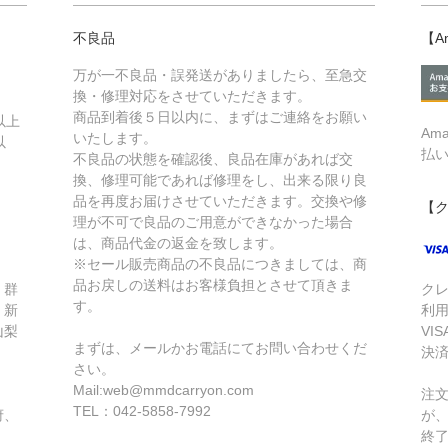
不良品
【A
万が一不良品・誤発送がありましたら、至急交
換・修理対応をさせていただきます。
商品到着後５日以内に、まずはご連絡をお願い
以上
Am
いたします。
以
払
不良品の状態を確認後、良品在庫があれば交
換、修理可能であれば修理をし、出来る限り良
品を再度お届けさせていただきます。交換や修
【
理が不可で良品のご用意ができなかった場合
は、商品代金の返金を致します。
※セール販売商品の不良品につきましては、商
品お戻しの送料はお客様負担とさせて頂きま
、群
ク
す。
、新
利
山梨
VIS
まずは、メールかお電話にてお問い合わせくだ
・
決
さい。
Mail:web@mmdcarryon.com
注
TEL：042-5858-7992
府、
が
終