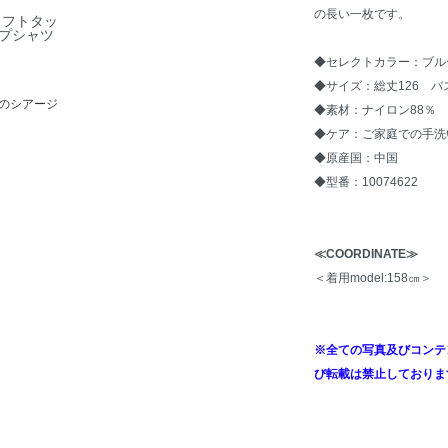
の長い一枚です。
ソフトタッ
プシャツ
◆セレクトカラー：ブル
◆サイズ：総丈126 バス
のシアージ
◆素材：ナイロン88％ 
◆ケア：ご家庭での手洗
◆原産国：中国
◆型番：10074622
≪COORDINATE≫
＜着用model:158㎝＞
※全ての写真及びコンテ
び転載は禁止しておりま