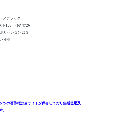
ー／ブラック
ト106 ゆき丈26
ポリウレタン12％
い可能
ンツの著作権は当サイトが保有しており無断使用及
す。