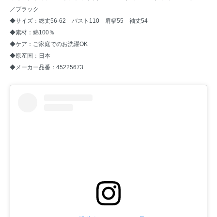
／ブラック
◆サイズ：総丈56-62 バスト110 肩幅55 袖丈54
◆素材：綿100％
◆ケア：ご家庭でのお洗濯OK
◆原産国：日本
◆メーカー品番：45225673