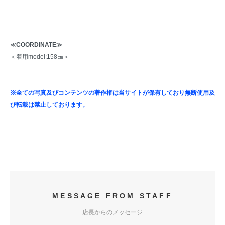
≪COORDINATE≫
＜着用model:158㎝＞
※全ての写真及びコンテンツの著作権は当サイトが保有しており無断使用及
び転載は禁止しております。
MESSAGE FROM STAFF
店長からのメッセージ