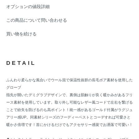
オプションの値段詳細
この商品について問い合わせる
買い物を続ける
DETAIL
ふんわり柔らかな風合いでウール混で保温性抜群の長毛ボア素材を使用した
グローブ
指先が開いたデミグラブデザインで、裏側は肌触りが良く暖かみがあるフリ
ース素材を使用しています。取り外し可能なレザー風コードで左右を繋げる
ことで紛失を防げるのも高ポイント！統一感があるゴールド付属がラグジュ
アリー感UP。同素材シリーズのフーディーベストとコーデすれば可愛さと
暖かさ倍増です！首にかけるだけでもアクセサリー感覚でお洒落で可愛い！