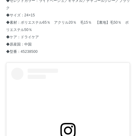
◆セレクトカラー：ライトベージュ／キャメル／チャコールグレー／ブラッ
ク
◆サイズ：24×15
◆素材：ポリエステル65％ アクリル20％ 毛15％ 【裏地】毛50％ ポ
リエステル50％
◆ケア：ドライケア
◆原産国：中国
◆型番：45238500