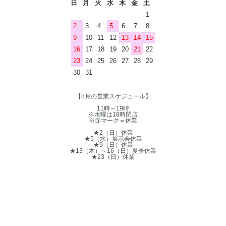
日
月
火
水
木
金
土
1
2
3
4
5
6
7
8
9
10
11
12
13
14
15
16
17
18
19
20
21
22
23
24
25
26
27
28
29
30
31
【8月の営業スケジュール】
11時～19時
※水曜は18時閉店
※赤マーク＝休業
★2（日）休業
★5（水）展示会休業
★9（日）休業
★13（木）～16（日）夏季休業
★23（日）休業
©2021 carry on.