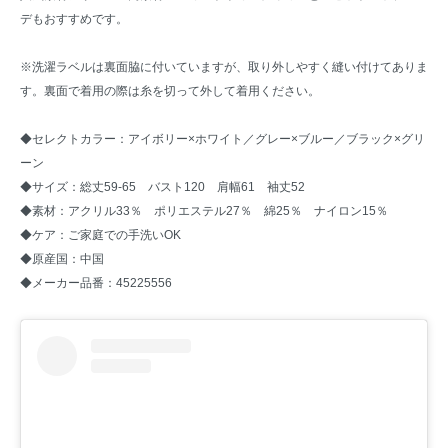
デもおすすめです。
※洗濯ラベルは裏面脇に付いていますが、取り外しやすく縫い付けてありま
す。裏面で着用の際は糸を切って外して着用ください。
◆セレクトカラー：アイボリー×ホワイト／グレー×ブルー／ブラック×グリ
ーン
◆サイズ：総丈59-65 バスト120 肩幅61 袖丈52
◆素材：アクリル33％ ポリエステル27％ 綿25％ ナイロン15％
◆ケア：ご家庭での手洗いOK
◆原産国：中国
◆メーカー品番：45225556