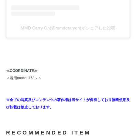
MMD Carry On(@mmdcarryon)がシェアした投稿
≪COORDINATE≫
＜着用model:158㎝＞
※全ての写真及びコンテンツの著作権は当サイトが保有しており無断使用及
び転載は禁止しております。
RECOMMENDED ITEM