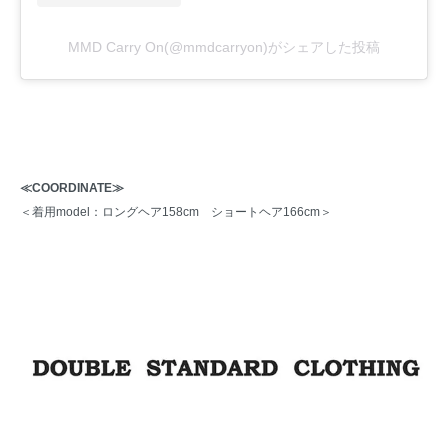
MMD Carry On(@mmdcarryon)がシェアした投稿
≪COORDINATE≫
＜着用model：ロングヘア158cm ショートヘア166cm＞